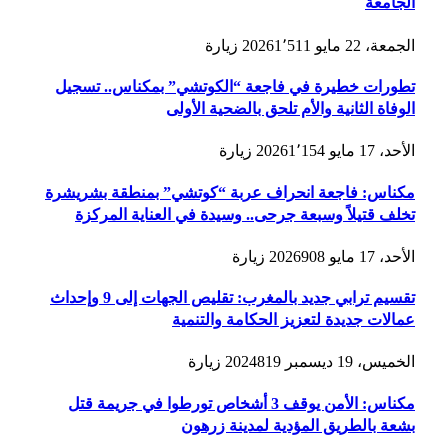
الجامعة
الجمعة، 22 مايو 2026
1٬511
زيارة
تطورات خطيرة في فاجعة “الكوتشي” بمكناس.. تسجيل
الوفاة الثانية والأم تلحق بالضحية الأولى
الأحد، 17 مايو 2026
1٬154
زيارة
مكناس: فاجعة انحراف عربة “كوتشي” بمنطقة بشريشرة
تخلف قتيلاً وسبعة جرحى.. وسيدة في العناية المركزة
الأحد، 17 مايو 2026
908
زيارة
تقسيم ترابي جديد بالمغرب: تقليص الجهات إلى 9 وإحداث
عمالات جديدة لتعزيز الحكامة والتنمية
الخميس، 19 ديسمبر 2024
819
زيارة
مكناس: الأمن يوقف 3 أشخاص تورطوا في جريمة قتل
بشعة بالطريق المؤدية لمدينة زرهون