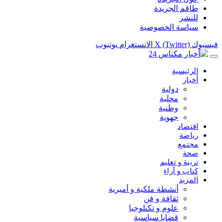
طاقم الجريدة
للنشر
سياسة الخصوصية
فيسبوك
X (Twitter)
الانستغرام
يوتيوب
الرئيسية
أخبار
دولية
محلية
وطنية
جهوية
اقتصاد
رياضة
مجتمع
صحة
تربية و تعليم
كتاب و آراء
المزيد
أنشطة ملكية و أميرية
ثقافة و فن
علوم و تكنلوجيا
قضايا سياسية