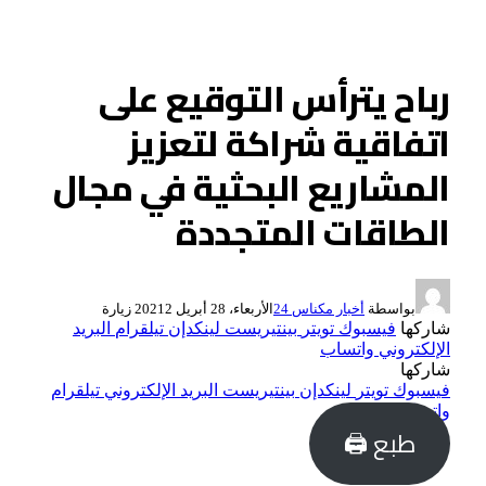
رباح يترأس التوقيع على
اتفاقية شراكة لتعزيز
المشاريع البحثية في مجال
الطاقات المتجددة
بواسطة
أخبار مكناس 24
الأربعاء، 28 أبريل 2021
2
زيارة
شاركها
فيسبوك
تويتر
بينتيريست
لينكدإن
تيلقرام
البريد
الإلكتروني
واتساب
شاركها
فيسبوك
تويتر
لينكدإن
بينتيريست
البريد الإلكتروني
تيلقرام
واتساب
طبع 🖨