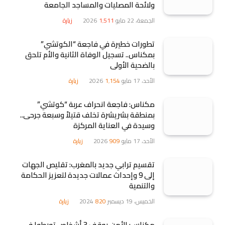
ولائحة المصليات والمساجد الجامعة
الجمعة، 22 مايو 2026
1٬511
زيارة
تطورات خطيرة في فاجعة “الكوتشي”
بمكناس.. تسجيل الوفاة الثانية والأم تلحق
بالضحية الأولى
الأحد، 17 مايو 2026
1٬154
زيارة
مكناس: فاجعة انحراف عربة “كوتشي”
بمنطقة بشريشرة تخلف قتيلاً وسبعة جرحى..
وسيدة في العناية المركزة
الأحد، 17 مايو 2026
909
زيارة
تقسيم ترابي جديد بالمغرب: تقليص الجهات
إلى 9 وإحداث عمالات جديدة لتعزيز الحكامة
والتنمية
الخميس، 19 ديسمبر 2024
820
زيارة
مكناس: الأمن يوقف 3 أشخاص تورطوا في