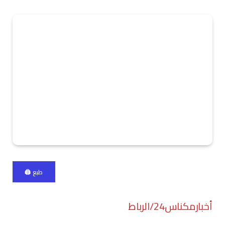
طبع 🖨
أخبارمكناس24/الرباط