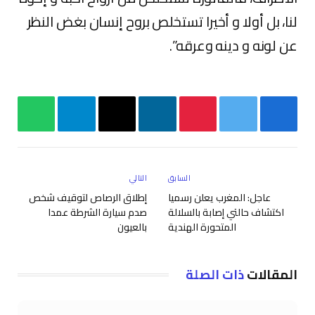
لنا، بل أولا و أخيرا تستخلص بروح إنسان بغض النظر
عن لونه و دينه وعرقه”.
فيسبوك
تويتر
بينتيريست
لينكدإن
البريد
تيلقرام
واتساب
الإلكتروني
السابق
التالي
عاجل: المغرب يعلن رسميا
إطلاق الرصاص لتوقيف شخص
اكتشاف حالتي إصابة بالسلالة
صدم سيارة الشرطة عمدا
المتحورة الهندية
بالعيون
المقالات
ذات الصلة