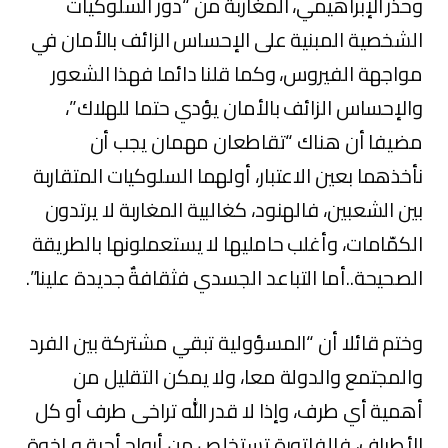
وحذر الإبراهيمي، المغاربة من “دور السلوكيات
الشخصية المبنية على الإحساس الزائف بالأمان في
مواجهة الفيروس، وكما قلنا دائما فهذا الشعور
والإحساس الزائف بالأمان يؤدي حتما للهلاك”،
مضيفا أن هناك “تقاطعان مهمان يجب أن
نأخذهما بعين الاعتبار، أولهما السلوكيات المتقاربة
بين الشعبين، فالهنود، كغالبية المغاربة لا يرتدون
الكمّامات، وأغلب حامليها لا يستعملونها بالطريقة
الصحيحة..أما التباعد الجسدي فثقافةٌ جديدة علينا”.
وختم قائلا أن “المسؤولية تبقي مشتركة بين الفرد
والمجتمع والدولة معا، ولا يمكن التقليل من
أهمية أي طرف، وإذا لا قدر الله تراخى طرف أو كل
الأطراف، فالفاتورة تستخلص من أرواح أحبة و إخوة