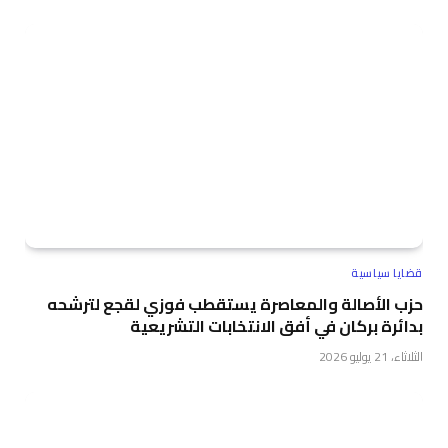
قضايا سياسية
حزب الأصالة والمعاصرة يستقطب فوزي لقجع لترشحه
بدائرة بركان في أفق الانتخابات التشريعية
الثلاثاء، 21 يوليو 2026