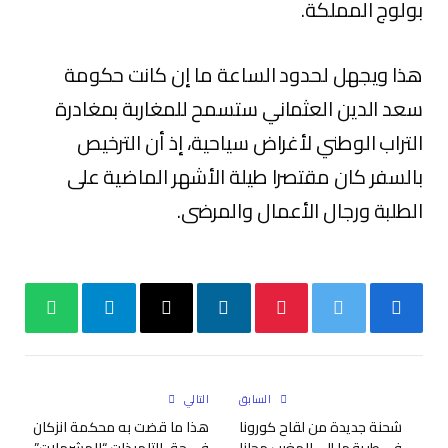
بولوج المملكة.
هذا ويجهل لحدود الساعة ما إن كانت حكومة
سعد الدين العثماني ستسمح للمغاربة بمغادرة
التراب الوطني لأغراض سياحية، إذ أن الترخيص
بالسفر كان مقتصرا طيلة الأشهر الماضية على
الطلبة ورجال الأعمال والمرضى.
فيسبوك
تويتر
بينتيريست
لينكدإن
البريد
تيلقرام
واتساب
الإلكتروني
السابق
التالي
شحنة جديدة من لقاح كورونا
هذا ما قضت به محكمة انزكان