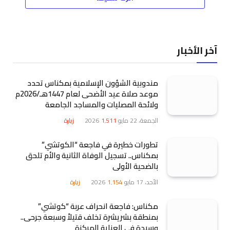
آخر الأخبار
مندوبية الشؤون الإسلامية بمكناس تحدد
موعد صلاة عيد الأضحى لعام 1447هـ/2026م
ولائحة المصليات والمساجد الجامعة
الجمعة، 22 مايو 2026
1٬511
زيارة
تطورات خطيرة في فاجعة “الكوتشي”
بمكناس.. تسجيل الوفاة الثانية والأم تلحق
بالضحية الأولى
الأحد، 17 مايو 2026
1٬154
زيارة
مكناس: فاجعة انحراف عربة “كوتشي”
بمنطقة بشريشرة تخلف قتيلاً وسبعة جرحى..
وسيدة في العناية المركزة