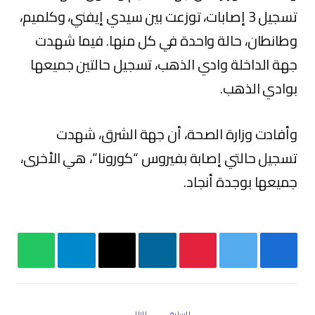
تسجيل 3 إصابات، توزعت بين سيدي إيفني، وكلميم،
وطانطان، حالة واحدة في كل منها. فيما شهدت
جهة الداخلة وادي الذهب، تسجيل حالتين جميعها
بوادي الذهب.
وأفادت وزارة الصحة، أن جهة الشرق، شهدت
تسجيل حالتي إصابة بفيروس “كورونا”، هي الأخرى،
جميعها بوجدة أنجاد.
فيسبوك
تويتر
بينتيريست
لينكدإن
البريد
تيلقرام
واتساب
الإلكتروني
السابق
التالي