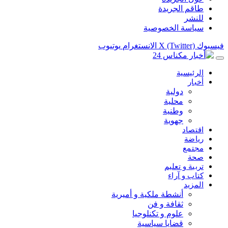
طاقم الجريدة
للنشر
سياسة الخصوصية
فيسبوك
X (Twitter)
الانستغرام
يوتيوب
الرئيسية
أخبار
دولية
محلية
وطنية
جهوية
اقتصاد
رياضة
مجتمع
صحة
تربية و تعليم
كتاب و آراء
المزيد
أنشطة ملكية و أميرية
ثقافة و فن
علوم و تكنلوجيا
قضايا سياسية