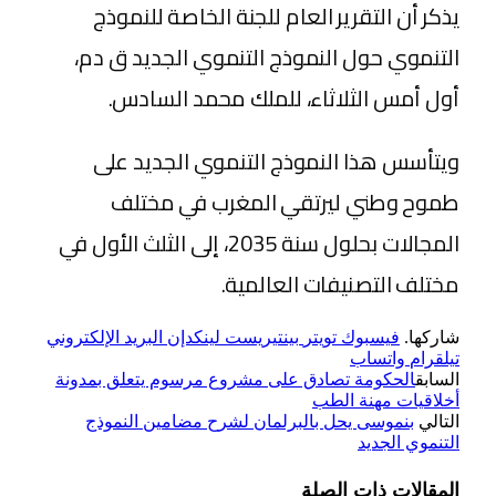
يذكر أن التقرير العام للجنة الخاصة للنموذج
التنموي حول النموذج التنموي الجديد ق دم،
أول أمس الثلاثاء، للملك محمد السادس.
ويتأسس هذا النموذج التنموي الجديد على
طموح وطني ليرتقي المغرب في مختلف
المجالات بحلول سنة 2035، إلى الثلث الأول في
مختلف التصنيفات العالمية.
شاركها.
فيسبوك
تويتر
بينتيريست
لينكدإن
البريد الإلكتروني
تيلقرام
واتساب
السابق
الحكومة تصادق على مشروع مرسوم يتعلق بمدونة
أخلاقيات مهنة الطب
التالي
بنموسى يحل بالبرلمان لشرح مضامين النموذج
التنموي الجديد
المقالات
ذات الصلة