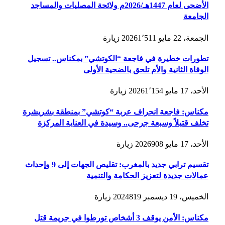
الأضحى لعام 1447هـ/2026م ولائحة المصليات والمساجد
الجامعة
الجمعة، 22 مايو 2026
1٬511
زيارة
تطورات خطيرة في فاجعة “الكوتشي” بمكناس.. تسجيل
الوفاة الثانية والأم تلحق بالضحية الأولى
الأحد، 17 مايو 2026
1٬154
زيارة
مكناس: فاجعة انحراف عربة “كوتشي” بمنطقة بشريشرة
تخلف قتيلاً وسبعة جرحى.. وسيدة في العناية المركزة
الأحد، 17 مايو 2026
908
زيارة
تقسيم ترابي جديد بالمغرب: تقليص الجهات إلى 9 وإحداث
عمالات جديدة لتعزيز الحكامة والتنمية
الخميس، 19 ديسمبر 2024
819
زيارة
مكناس: الأمن يوقف 3 أشخاص تورطوا في جريمة قتل