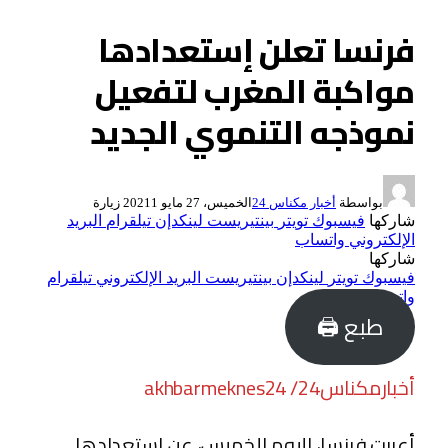
فرنسا تعلن إستعدادها
مواكبة المغرب لتفعيل
نموذجه التنموي الجديد
بواسطة
أخبار مكناس 24
الخميس، 27 مايو 2021
1
زيارة
شاركها
فيسبوك
تويتر
بينتيريست
لينكدإن
تيلقرام
البريد
الإلكتروني
واتساب
شاركها
فيسبوك
تويتر
لينكدإن
بينتيريست
البريد الإلكتروني
تيلقرام
واتساب
طبع 🖨
أخبارمكناس24/ akhbarmeknes24
أعربت فرنسا، اليوم الخميس، عن استعدادها