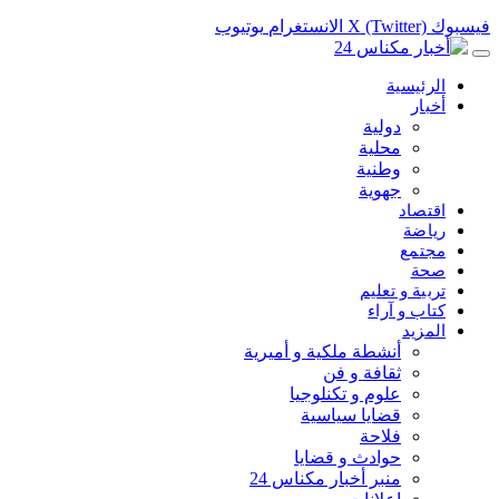
فيسبوك
X (Twitter)
الانستغرام
يوتيوب
الرئيسية
أخبار
دولية
محلية
وطنية
جهوية
اقتصاد
رياضة
مجتمع
صحة
تربية و تعليم
كتاب و آراء
المزيد
أنشطة ملكية و أميرية
ثقافة و فن
علوم و تكنلوجيا
قضايا سياسية
فلاحة
حوادث و قضايا
منبر أخبار مكناس 24