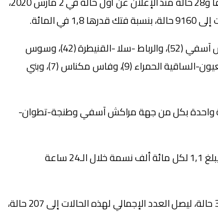
وأبرزت أن الحصيلة الجديدة للإصابات بالفيروس رفعت العدد الإجمالي لحالات الإصابة المؤكدة بالمملكة إلى 520 ألفا و28 حالة منذ الإعلان عن أول حالة في 2 مارس 2020،
وتتوزع حالات الإصابة المسجلة خلال الـ24 ساعة الأخيرة عبر جهات المملكة بين الدار البيضاء – سطات (205)، ومراكش آسفي (52)، والرباط -سلا -القنيطرة (42)، وسوس
ماسة (36)، وطنجة-تطوان-الحسيمة (24)، ودرعة-تافيلالت (12)، والداخلة-وادي الذهب (10)، وجهة الشرق (10)، والعيون-الساقية الحمراء (9)، وفاس مكناس (7)، وبني
لة واحدة بكل من جهة مراكش آسفي وطنجة-تطوان-
وبحسب النشرة، فقد أصبح مؤشر الإصابة التراكمي بالمغرب يبلغ 1429,5 إصابة لكل مائة ألف نسمة، بمؤشر إصابة يبلغ 1,1 لكل مائة ألف نسمة خلال الـ24 ساعة
وبلغ عدد الحالات الخطيرة أو الحرجة الجديدة بأقسام الإنعاش والعناية المركزة المسجلة خلال الـ24 ساعة الأخيرة 34 حالة، ليصل العدد الإجمالي لهذه الحالات إلى 207 حالة،