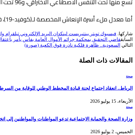
تسع منها تحت التنفس الاصطناعي الاختراقي، و96 تحت التنفس الاصطناعي غير الاختراقي.
أما معدل ملء أسرة الإنعاش المخصصة لـ(كوفيد-19)، فقد بلغ 6,5 في المائة.
شاركها.
فيسبوك
تويتر
بينتيريست
لينكدإن
البريد الإلكتروني
تيلقرام
وا
السابق
قاضي التحقيق بمحكمة جرائم الأموال العامة بفاس يأمر باعتق
التالي
السعودية.. ظاهرة فلكية نادرة فوق الكعبة (صورة)
المقالات
ذات الصلة
صحة
الرباط.. انعقاد اجتماع لجنة قيادة المخطط الوطني للوقاية من السرطان ومراق
الأربعاء، 15 يوليو 2026
صحة
وزارة الصحة والحماية الاجتماعية تدعو المواطنات والمواطنين إلى اتخا
الخميس، 2 يوليو 2026