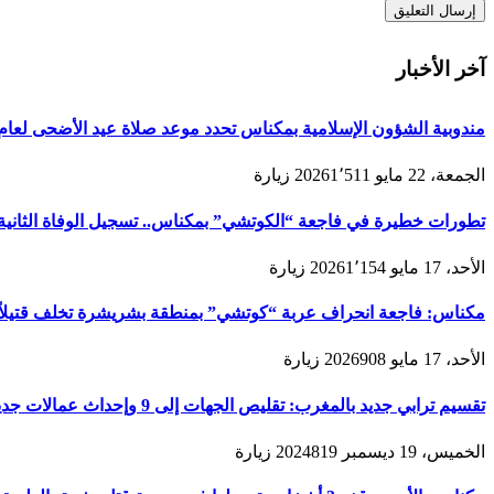
آخر الأخبار
مندوبية الشؤون الإسلامية بمكناس تحدد موعد صلاة عيد الأضحى لعام 1447هـ/2026م ولائحة المصليات والمساجد الجامع
الجمعة، 22 مايو 2026
1٬511
زيارة
تطورات خطيرة في فاجعة “الكوتشي” بمكناس.. تسجيل الوفاة الثانية و
الأحد، 17 مايو 2026
1٬154
زيارة
مكناس: فاجعة انحراف عربة “كوتشي” بمنطقة بشريشرة تخلف قتيلاً 
الأحد، 17 مايو 2026
908
زيارة
تقسيم ترابي جديد بالمغرب: تقليص الجهات إلى 9 وإحداث عمالات جديدة لتعزيز الحكامة والتنمية
الخميس، 19 ديسمبر 2024
819
زيارة