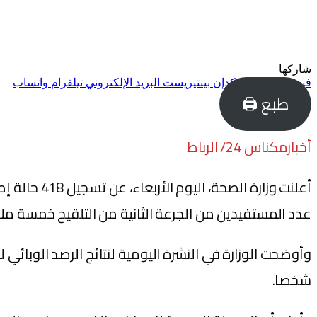
شاركها
فيسبوك
تويتر
لينكدإن
بينتيريست
البريد الإلكتروني
تيلقرام
واتساب
طبع 🖨
أخبارمكناس 24/ الرباط
عدد المستفيدين من الجرعة الثانية من التلقيح خمسة ملايين و744 ألف و57
شخصا.