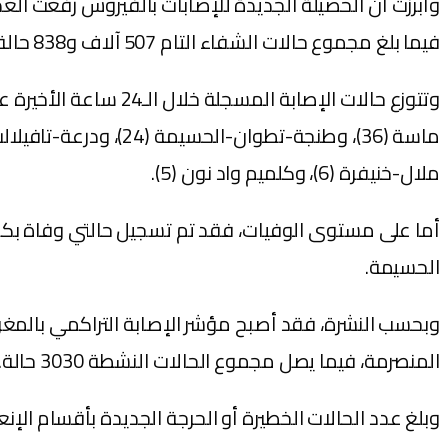
فيما بلغ مجموع حالات الشفاء التام 507 آلاف و838 حالة، بنسبة تعاف تبلغ 97,7 في المائة، بينما ارتفع عدد الوفيات إلى 9160 حالة، بنسبة فتك قدرها 1,8 في المائة.
ملال-خنيفرة (6)، وكلميم واد نون (5).
أما على مستوى الوفيات، فقد تم تسجيل حالتي وفاة 
الحسيمة.
المنصرمة، فيما يصل مجموع الحالات النشطة 3030 حالة.