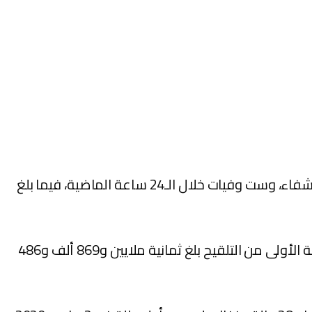
أعلنت وزارة الصحة، اليوم الأربعاء، عن تسجيل 418 حالة إصابة جديدة مؤكدة بفيروس كورونا المستجد و310 حالات شفاء، وست وفيات خلال الـ24 ساعة الماضية، فيما بلغ
وأوضحت الوزارة في النشرة اليومية لنتائج الرصد الوبائي لـ(كوفيد-19)، أن عدد المستفيدات والمستفيدين من الجرعة الأولى من التلقيح بلغ ثمانية ملايين و869 ألف و486