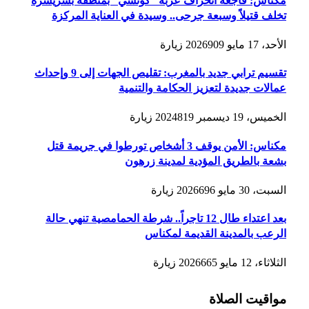
مكناس: فاجعة انحراف عربة “كوتشي” بمنطقة بشريشرة
تخلف قتيلاً وسبعة جرحى.. وسيدة في العناية المركزة
الأحد، 17 مايو 2026
909
زيارة
تقسيم ترابي جديد بالمغرب: تقليص الجهات إلى 9 وإحداث
عمالات جديدة لتعزيز الحكامة والتنمية
الخميس، 19 ديسمبر 2024
819
زيارة
مكناس: الأمن يوقف 3 أشخاص تورطوا في جريمة قتل
بشعة بالطريق المؤدية لمدينة زرهون
السبت، 30 مايو 2026
696
زيارة
بعد اعتداء طال 12 تاجراً.. شرطة الحمامصية تنهي حالة
الرعب بالمدينة القديمة لمكناس
الثلاثاء، 12 مايو 2026
665
زيارة
مواقيت الصلاة