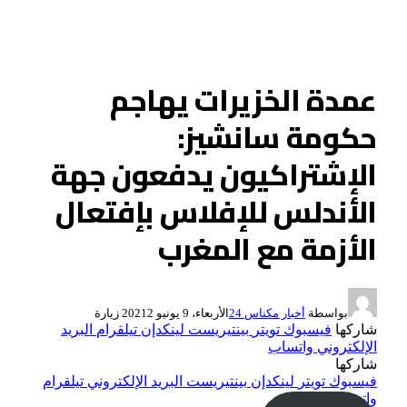
عمدة الخزيرات يهاجم
حكومة سانشيز:
الإشتراكيون يدفعون جهة
الأندلس للإفلاس بإفتعال
الأزمة مع المغرب
بواسطة
أخبار مكناس 24
الأربعاء، 9 يونيو 2021
2
زيارة
شاركها
فيسبوك
تويتر
بينتيريست
لينكدإن
تيلقرام
البريد
الإلكتروني
واتساب
شاركها
فيسبوك
تويتر
لينكدإن
بينتيريست
البريد الإلكتروني
تيلقرام
واتساب