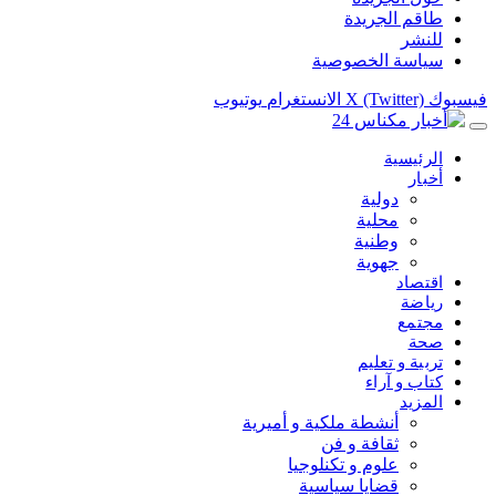
طاقم الجريدة
للنشر
سياسة الخصوصية
فيسبوك
X (Twitter)
الانستغرام
يوتيوب
الرئيسية
أخبار
دولية
محلية
وطنية
جهوية
اقتصاد
رياضة
مجتمع
صحة
تربية و تعليم
كتاب و آراء
المزيد
أنشطة ملكية و أميرية
ثقافة و فن
علوم و تكنلوجيا
قضايا سياسية