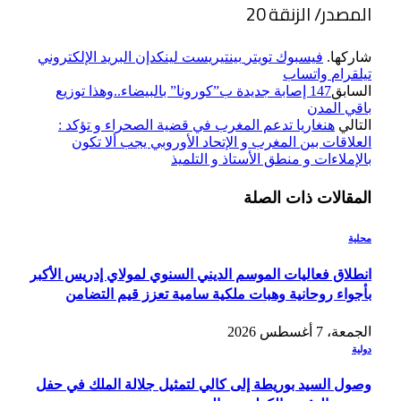
المصدر/ الزنقة 20
شاركها.
فيسبوك
تويتر
بينتيريست
لينكدإن
البريد الإلكتروني
تيلقرام
واتساب
السابق
147 إصابة جديدة ب”كورونا” بالبيضاء..وهذا توزيع
باقي المدن
التالي
هنغاريا تدعم المغرب في قضية الصحراء و تؤكد :
العلاقات بين المغرب و الإتحاد الأوروبي يجب ألا تكون
بالإملاءات و منطق الأستاذ و التلميذ
المقالات
ذات الصلة
محلية
انطلاق فعاليات الموسم الديني السنوي لمولاي إدريس الأكبر
بأجواء روحانية وهبات ملكية سامية تعزز قيم التضامن
الجمعة، 7 أغسطس 2026
دولية
وصول السيد بوريطة إلى كالي لتمثيل جلالة الملك في حفل