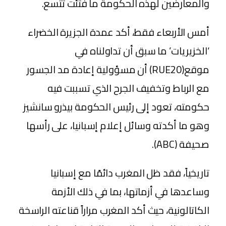
والمعارضين لهذه الحكومة ما فتئت تتسع.
أمس الأربعاء فقط، أكد عمدة الجزيرة الخضراء
‘الخزيريات’ ما سبق أن تداولناه في
موقع(RUE20) أن مسؤولية إعادة مد الجسور
مع الرباط وتخفيف الجرح الذي تسببت فيه
حكومته، تعود إلى رئيس الحكومة بيذرو سانشيز
وهو ما أكدته وسائل إعلام إسبانيا، على رأسها
صحيفة (ABC).
تاريخياً، فقد ظل المغرب دائمًا مع إسبانيا
وساعدها في أزماتها، بما في ذلك الأزمة
الكاتالونية، حيث أكد المغرب مراراً قناعته الراسخة