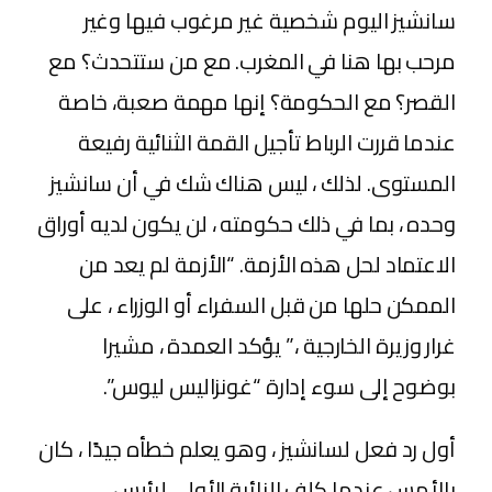
سانشيز اليوم شخصية غير مرغوب فيها وغير
مرحب بها هنا في المغرب. مع من ستتحدث؟ مع
القصر؟ مع الحكومة؟ إنها مهمة صعبة، خاصة
عندما قررت الرباط تأجيل القمة الثنائية رفيعة
المستوى. لذلك ، ليس هناك شك في أن سانشيز
وحده ، بما في ذلك حكومته ، لن يكون لديه أوراق
الاعتماد لحل هذه الأزمة. “الأزمة لم يعد من
الممكن حلها من قبل السفراء أو الوزراء ، على
غرار وزيرة الخارجية ،” يؤكد العمدة ، مشيرا
بوضوح إلى سوء إدارة “غونزاليس ليوس”.
أول رد فعل لسانشيز ، وهو يعلم خطأه جيدًا ، كان
بالأمس عندما كلف النائبة الأولى لرئيس