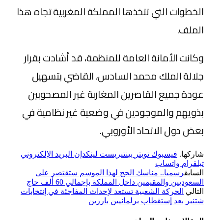
الخطوات التي تتخذها المملكة المغربية تجاه هذا
الملف.
وكانت الأمانة العامة للمنظمة، قد أشادت بقرار
جلالة الملك محمد السادس، القاضي بتسهيل
عودة جميع القاصرين المغاربة غير المصحوبين
بذويهم والموجودين في وضعية غير نظامية في
بعض دول الاتحاد الأوروبي.
شاركها.
فيسبوك
تويتر
بينتيريست
لينكدإن
البريد الإلكتروني
تيلقرام
واتساب
السابق
رسميا.. مناسك الحج لهذا الموسم ستقتصر على
السعوديين والمقيمين داخل المملكة بإجمالي 60 ألف حاج
التالي
الحركة الشعبية تستعد لإحداث المفاجئة في إنتخابات
شتنبر بعد إستقطاب برلمانيين بارزين