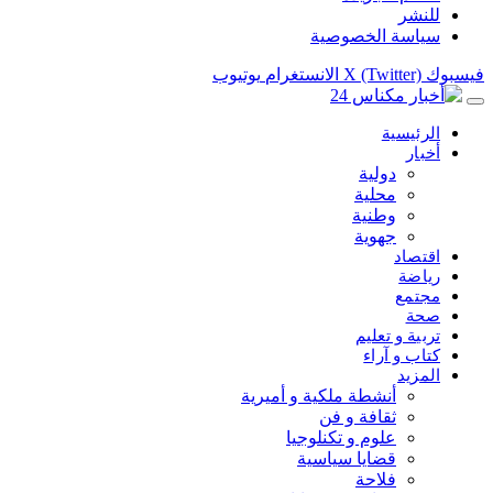
للنشر
سياسة الخصوصية
فيسبوك
X (Twitter)
الانستغرام
يوتيوب
الرئيسية
أخبار
دولية
محلية
وطنية
جهوية
اقتصاد
رياضة
مجتمع
صحة
تربية و تعليم
كتاب و آراء
المزيد
أنشطة ملكية و أميرية
ثقافة و فن
علوم و تكنلوجيا
قضايا سياسية
فلاحة