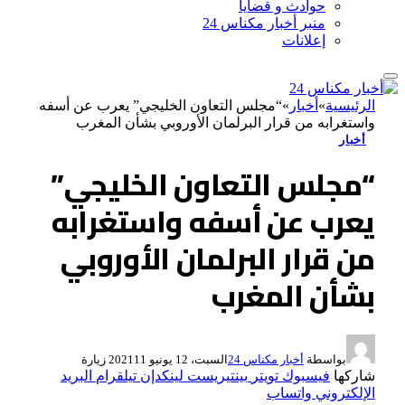
حوادث و قضايا
منبر أخبار مكناس 24
إعلانات
الرئيسية
»
أخبار
»
“مجلس التعاون الخليجي” يعرب عن أسفه
واستغرابه من قرار البرلمان الأوروبي بشأن المغرب
أخبار
“مجلس التعاون الخليجي”
يعرب عن أسفه واستغرابه
من قرار البرلمان الأوروبي
بشأن المغرب
بواسطة
أخبار مكناس 24
السبت، 12 يونيو 2021
11
زيارة
شاركها
فيسبوك
تويتر
بينتيريست
لينكدإن
تيلقرام
البريد
الإلكتروني
واتساب