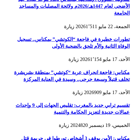
الأضحى لعام 1447هـ/2026م ولائحة المصليات والمساجد
الجامعة
الجمعة، 22 مايو 2026
1٬511
زيارة
تطورات خطيرة في فاجعة “الكوتشي” بمكناس.. تسجيل
الوفاة الثانية والأم تلحق بالضحية الأولى
الأحد، 17 مايو 2026
1٬154
زيارة
مكناس: فاجعة انحراف عربة “كوتشي” بمنطقة بشريشرة
تخلف قتيلاً وسبعة جرحى.. وسيدة في العناية المركزة
الأحد، 17 مايو 2026
909
زيارة
تقسيم ترابي جديد بالمغرب: تقليص الجهات إلى 9 وإحداث
عمالات جديدة لتعزيز الحكامة والتنمية
الخميس، 19 ديسمبر 2024
820
زيارة
مكناس: الأمن يوقف 3 أشخاص تورطوا في جريمة قتل