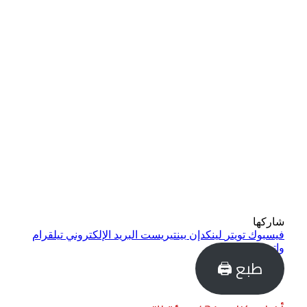
شاركها
فيسبوك
تويتر
لينكدإن
بينتيريست
البريد الإلكتروني
تيلقرام
واتساب
طبع 🖨