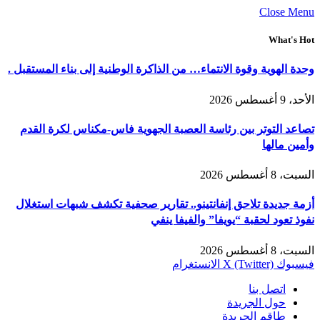
Close Menu
What's Hot
وحدة الهوية وقوة الانتماء… من الذاكرة الوطنية إلى بناء المستقبل .
الأحد، 9 أغسطس 2026
تصاعد التوتر بين رئاسة العصبة الجهوية فاس-مكناس لكرة القدم
وأمين مالها
السبت، 8 أغسطس 2026
أزمة جديدة تلاحق إنفانتينو.. تقارير صحفية تكشف شبهات استغلال
نفوذ تعود لحقبة “يويفا” والفيفا ينفي
السبت، 8 أغسطس 2026
فيسبوك
X (Twitter)
الانستغرام
اتصل بنا
حول الجريدة
طاقم الجريدة