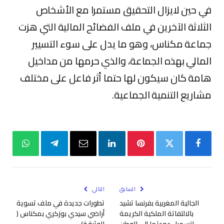
في حين لايزال التحقيق مستمرا مع الأشخاص
الثلاثة الآخرين في ملف الفضائح المالية التي هزت
جماعة مكناس، وهو ما يدل على سوء التسيير
المالي بهذه الجماعة، والذي حرمها من مداخيل
هامة كان سيكون لها حتما أثر فاعل على مختلف
مشاريع التنمية الجماعية.
فيسبوك
تويتر
بينتيريست
لينكدإن
البريد
تيلقرام
واتساب
الإلكتروني
السابق
التالي
الجالية المغربية بفرنسا تشيد
تطورات جديدة في ملف تسوية
بالالتفاتة الملكية الكريمة
أراضي سيدي بوزكري بمكناس (
لتسهيل عودتها إلى الوطن
الوثيقة)