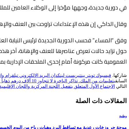
في دورية جديدة، وجهها مؤخرا إلى الوكلاء العامين للملك
وقال الداكي إن هذه الإعتداءات تراوحت بين العنف والإه
وفق “المساء” فحسب الدورية الجديدة لرئيس النيابة الع
حول تزايد حالات تعرض عناصرها للعنف والإهانة، آخر هذه
العمومية كانت مركونة أمام إحدى الملحقات الإدارية بمدي
شاركها.
فيسبوك
تويتر
بينتيريست
لينكدإن
البريد الإلكتروني
تيلقرام
وا
السابق
بتعليمات من الملك. تذاكر الباخرة لا تتجاوز 10 ألاف درهم ذهاباً وإياباً بالسيارة و4 أفراد مع فتح خطوط بحرية جديدة مع فرنسا وإيطاليا
التالي
الاجتماع الأول المتعلق بتفعيل اللجنة المركزية واللجان الإقليمية 
المقالات
ذات الصلة
وطنية
موجة حر وزخات رعدية مع تساقط البرد وهبات رياح من اليوم الخمي