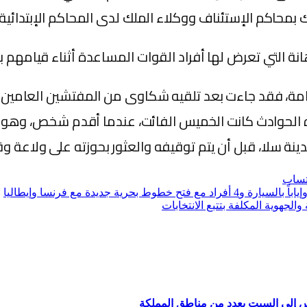
 بمحاكم الإستئناف ووكلاء الملك لدى المحاكم الإبتدائية.
انة التي تعرض لها أفراد القوات المساعدة أثناء قيامهم 
امة، فقد جاءت بعد تلقيه شكاوى من المفتشين العامين ل
 الحوادث كانت الخميس الفائت، عندما أقدم شخص، وهو في 
نة سلا، قبل أن يتم توقيفه والعثور بحوزته على ولاعة وق
تساب
والجهوية المكلفة بتتبع الانتخابات
س إلى السبت بعدد من مناطق المملكة