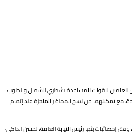
فتشين العامين للقوات المساعدة بشطري الشمال والجنوب
عدة، مع تمكينهما من نسخ المحاضر المنجزة عند إتمام
ت الجديدة بعد أن بلغ عدد الإعتداءات على عناصر القوات المساعدة، العام الماضي 450 اعتداء، وفق إحصائيات بثها رئيس النيابة العامة، لحسن الداكي،