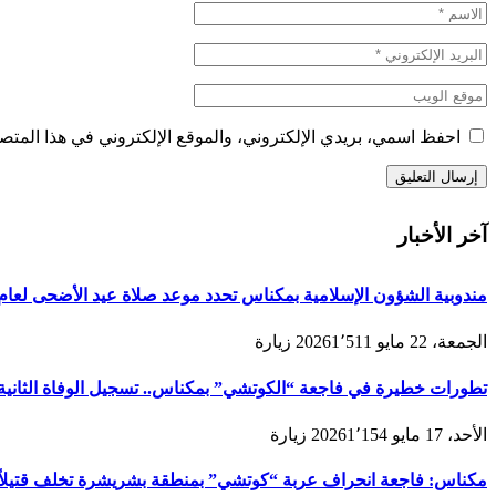
احفظ اسمي، بريدي الإلكتروني، والموقع الإلكتروني في هذا المتصف
آخر الأخبار
مندوبية الشؤون الإسلامية بمكناس تحدد موعد صلاة عيد الأضحى لعام 1447هـ/2026م ولائحة المصليات والمساجد الجامع
الجمعة، 22 مايو 2026
1٬511
زيارة
تطورات خطيرة في فاجعة “الكوتشي” بمكناس.. تسجيل الوفاة الثانية و
الأحد، 17 مايو 2026
1٬154
زيارة
مكناس: فاجعة انحراف عربة “كوتشي” بمنطقة بشريشرة تخلف قتيلاً 