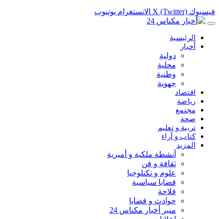
فيسبوك
X (Twitter)
الانستغرام
يوتيوب
الرئيسية
أخبار
دولية
محلية
وطنية
جهوية
اقتصاد
رياضة
مجتمع
صحة
تربية و تعليم
كتاب و آراء
المزيد
أنشطة ملكية و أميرية
ثقافة و فن
علوم و تكنلوجيا
قضايا سياسية
فلاحة
حوادث و قضايا
منبر أخبار مكناس 24