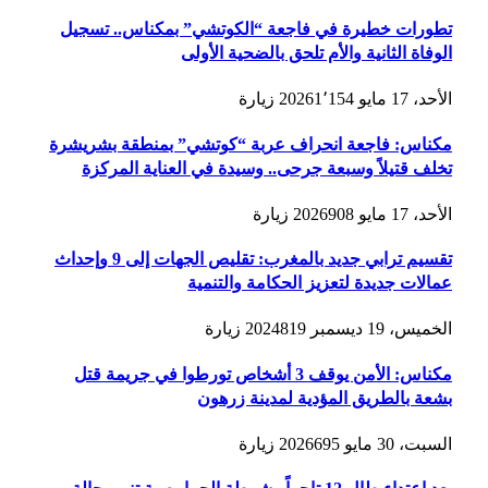
تطورات خطيرة في فاجعة “الكوتشي” بمكناس.. تسجيل
الوفاة الثانية والأم تلحق بالضحية الأولى
الأحد، 17 مايو 2026
1٬154
زيارة
مكناس: فاجعة انحراف عربة “كوتشي” بمنطقة بشريشرة
تخلف قتيلاً وسبعة جرحى.. وسيدة في العناية المركزة
الأحد، 17 مايو 2026
908
زيارة
تقسيم ترابي جديد بالمغرب: تقليص الجهات إلى 9 وإحداث
عمالات جديدة لتعزيز الحكامة والتنمية
الخميس، 19 ديسمبر 2024
819
زيارة
مكناس: الأمن يوقف 3 أشخاص تورطوا في جريمة قتل
بشعة بالطريق المؤدية لمدينة زرهون
السبت، 30 مايو 2026
695
زيارة