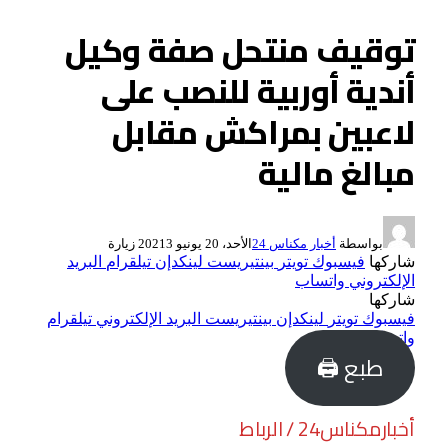
توقيف منتحل صفة وكيل
أندية أوربية للنصب على
لاعبين بمراكش مقابل
مبالغ مالية
بواسطة
أخبار مكناس 24
الأحد، 20 يونيو 2021
3
زيارة
شاركها
فيسبوك
تويتر
بينتيريست
لينكدإن
تيلقرام
البريد
الإلكتروني
واتساب
شاركها
فيسبوك
تويتر
لينكدإن
بينتيريست
البريد الإلكتروني
تيلقرام
واتساب
طبع 🖨
أخبارمكناس24 / الرباط