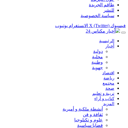
طاقم الجريدة
للنشر
سياسة الخصوصية
فيسبوك
X (Twitter)
الانستغرام
يوتيوب
الرئيسية
أخبار
دولية
محلية
وطنية
جهوية
اقتصاد
رياضة
مجتمع
صحة
تربية و تعليم
كتاب و آراء
المزيد
أنشطة ملكية و أميرية
ثقافة و فن
علوم و تكنلوجيا
قضايا سياسية