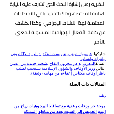
النظرية رهن إشارة البحث الذي تشرف عليه النيابة
العامة المختصة، وذلك لتحديد باقي الامتدادات
المحتملة لهذا النشاط الإجرامي، وكذا الكشف
عن كافة الأفعال الإجرامية المنسوبة للمعني
بالأمر.
شاركها.
فيسبوك
تويتر
بينتيريست
لينكدإن
البريد الإلكتروني
تيلقرام
واتساب
السابق
المغرب يدعم مخزون اللقاح بشحنة جديدة من الصين
التالي
وزير الأوقاف والشؤون الإسلامية يستجيب لطلب
ناظر أوقاف مكناس إعفاءه من مهامه (وثيقة).
المقالات
ذات الصلة
وطنية
موجة حر وزخات رعدية مع تساقط البرد وهبات رياح من
اليوم الخميس إلى السبت بعدد من مناطق المملكة