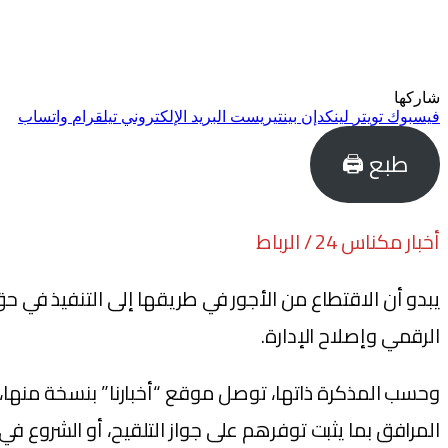
شاركها
فيسبوك
تويتر
لينكدإن
بينتيريست
البريد الإلكتروني
تيلقرام
واتساب
طبع 🖨
أخبار مكناس 24 / الرباط
يبدو أن الاقتطاع من الأجور في طريقها إلى التنفيذ في حق
الرقمي وإصلاح الإدارة.
وحسب المذكرة ذاتها، توصل موقع “أخبارنا” بنسخة منها، فإ
المرافق بما يثبت توفرهم على جواز التلقيح، أو الشروع في ع