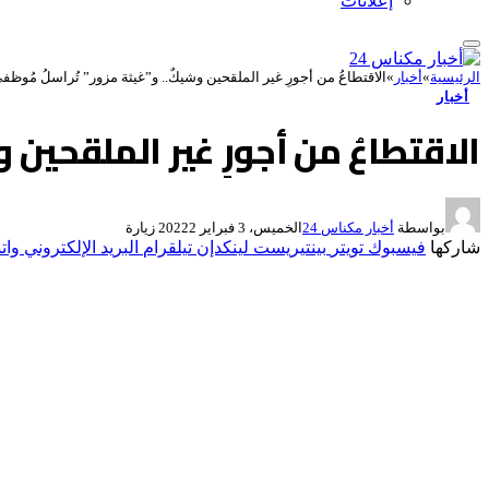
إعلانات
الرئيسية
»
أخبار
»
الاقتطاعُ من أجورِ غير الملقحين وشيكٌ.. و”غيثة مزور” تُراسلُ مُوظفي وِ
أخبار
الاقتطاعُ من أجورِ غير الملقحين وش
بواسطة
أخبار مكناس 24
الخميس، 3 فبراير 2022
2
زيارة
شاركها
فيسبوك
تويتر
بينتيريست
لينكدإن
تيلقرام
البريد الإلكتروني
وات