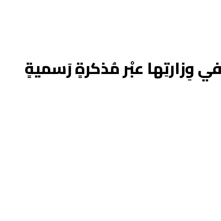
وِزارتِها عبْر مُذكرةٍ رَسميةٍ