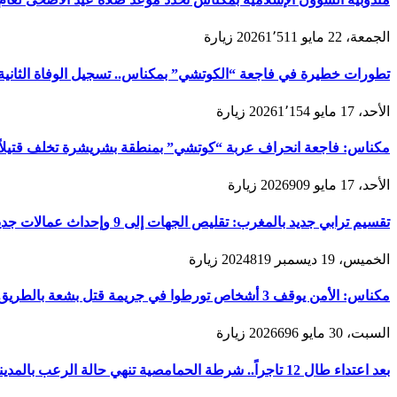
الجمعة، 22 مايو 2026
1٬511
زيارة
تطورات خطيرة في فاجعة “الكوتشي” بمكناس.. تسجيل الوفاة الثانية و
الأحد، 17 مايو 2026
1٬154
زيارة
مكناس: فاجعة انحراف عربة “كوتشي” بمنطقة بشريشرة تخلف قتيلاً 
الأحد، 17 مايو 2026
909
زيارة
تقسيم ترابي جديد بالمغرب: تقليص الجهات إلى 9 وإحداث عمالات جديدة لتعزيز الحكامة والتنمية
الخميس، 19 ديسمبر 2024
819
زيارة
مكناس: الأمن يوقف 3 أشخاص تورطوا في جريمة قتل بشعة بالطريق المؤدية لمدينة زرهون
السبت، 30 مايو 2026
696
زيارة
بعد اعتداء طال 12 تاجراً.. شرطة الحمامصية تنهي حالة الرعب بالمدينة القديمة لمكناس