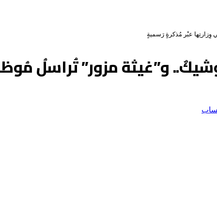
زارتِها عبْر مُذكرةٍ رَسميةٍ
يكٌ.. و”غيثة مزور” تُراسلُ مُوظفي 
ساب