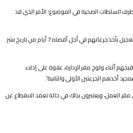
 طرف السلطات الصحية في الموضوع؛ الأمر الذي قد
وأمام هذا الوضع، دعت الوزارة المعنية “الموظفين وكافة العاملين بها، الذين لم يستفيدون بعد من التلقيح، إلى التعجيل بأخذ جرعاتهم في أجل أقصاه 7 أيام من تاريخ نشر
قيحهم أثناء ولوج مقر الإدارة، علاوة على إدلاء
رد أخذهم الجرعتين الأولى والثانية”.
ى مقر العمل، ويعتبرون بذلك في حالة تعمد الانقطاع عن