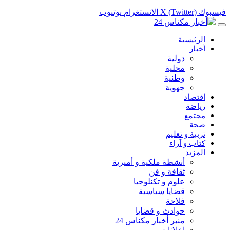
فيسبوك
X (Twitter)
الانستغرام
يوتيوب
الرئيسية
أخبار
دولية
محلية
وطنية
جهوية
اقتصاد
رياضة
مجتمع
صحة
تربية و تعليم
كتاب و آراء
المزيد
أنشطة ملكية و أميرية
ثقافة و فن
علوم و تكنلوجيا
قضايا سياسية
فلاحة
حوادث و قضايا
منبر أخبار مكناس 24