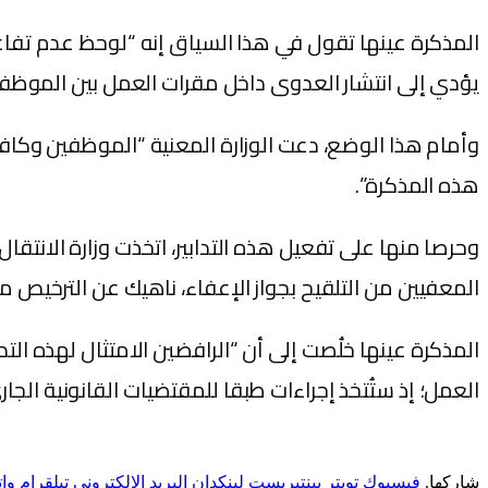
المذكرة عينها تقول في هذا السياق إنه “لوحظ عدم تفاع
يؤدي إلى انتشار العدوى داخل مقرات العمل بين الموظفين
هذه المذكرة”.
وحرصا منها على تفعيل هذه التدابير، اتخذت وزارة الانتقال 
المعفيين من التلقيح بجواز الإعفاء، ناهيك عن الترخيص م
المذكرة عينها خلُصت إلى أن “الرافضين الامتثال لهذه الت
العمل؛ إذ ستُتخذ إجراءات طبقا للمقتضيات القانونية الجار
شاركها.
فيسبوك
تويتر
بينتيريست
لينكدإن
البريد الإلكتروني
تيلقرام
وا