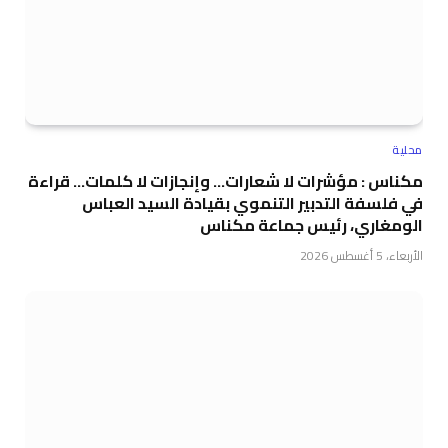
محلية
مكناس : مؤشرات لا شعارات… وإنجازات لا كلمات… قراءة
في فلسفة التدبير التنموي بقيادة السيد العباس
الومغاري، رئيس جماعة مكناس
الأربعاء، 5 أغسطس 2026