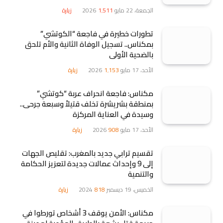
الجمعة، 22 مايو 2026
1٬511
زيارة
تطورات خطيرة في فاجعة “الكوتشي”
بمكناس.. تسجيل الوفاة الثانية والأم تلحق
بالضحية الأولى
الأحد، 17 مايو 2026
1٬153
زيارة
مكناس: فاجعة انحراف عربة “كوتشي”
بمنطقة بشريشرة تخلف قتيلاً وسبعة جرحى..
وسيدة في العناية المركزة
الأحد، 17 مايو 2026
908
زيارة
تقسيم ترابي جديد بالمغرب: تقليص الجهات
إلى 9 وإحداث عمالات جديدة لتعزيز الحكامة
والتنمية
الخميس، 19 ديسمبر 2024
818
زيارة
مكناس: الأمن يوقف 3 أشخاص تورطوا في