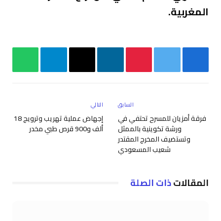
المغربية.
فيسبوك
تويتر
بينتيريست
لينكدإن
البريد
تيلقرام
واتساب
الإلكتروني
السابق
التالي
فرقة أمزيان للمسرح تحتفي في
إجهاض عملية تهريب وترويج 18
ورشة تكوينية بالممثل
ألف و900 قرص طبي مخدر
وتستضيف المخرج المقتدر
شعيب المسعودي
المقالات
ذات الصلة