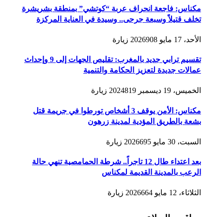
مكناس: فاجعة انحراف عربة “كوتشي” بمنطقة بشريشرة
تخلف قتيلاً وسبعة جرحى.. وسيدة في العناية المركزة
الأحد، 17 مايو 2026
908
زيارة
تقسيم ترابي جديد بالمغرب: تقليص الجهات إلى 9 وإحداث
عمالات جديدة لتعزيز الحكامة والتنمية
الخميس، 19 ديسمبر 2024
819
زيارة
مكناس: الأمن يوقف 3 أشخاص تورطوا في جريمة قتل
بشعة بالطريق المؤدية لمدينة زرهون
السبت، 30 مايو 2026
695
زيارة
بعد اعتداء طال 12 تاجراً.. شرطة الحمامصية تنهي حالة
الرعب بالمدينة القديمة لمكناس
الثلاثاء، 12 مايو 2026
664
زيارة