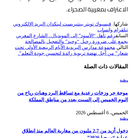
الاعتراف بمغربية الصحراء.
شاركها.
فيسبوك
تويتر
بينتيريست
لينكدإن
البريد الإلكتروني
تيلقرام
واتساب
السابق
رغم تأهل “الأسود” إلى المونديال.. الشارع المغربي
يجمع على ضرورة رحيل “وحيد” والتعجيل بالمصالحة
التالي
مجموعة مدارس البريدية الأيام الربيعية الأولى تحت
شعار” من أجل نهضة تربوية رائدة لتحسين جودة التعلم”.
المقالات
ذات الصلة
وطنية
موجة حر وزخات رعدية مع تساقط البرد وهبات رياح من
اليوم الخميس إلى السبت بعدد من مناطق المملكة
الخميس، 6 أغسطس 2026
وطنية
دخول أزيد من 2,7 مليون من مغاربة العالم منذ انطلاق
عملية “مرحبا 2026”