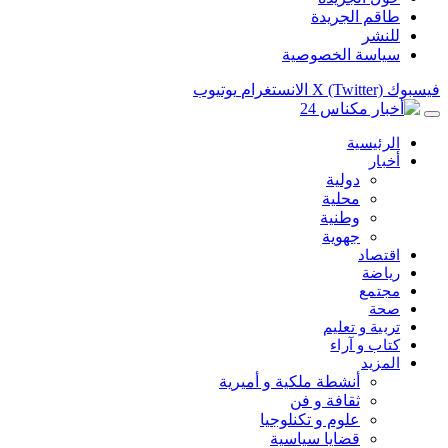
طاقم الجريدة
للنشر
سياسة الخصوصية
فيسبوك
X (Twitter)
الانستغرام
يوتيوب
الرئيسية
أخبار
دولية
محلية
وطنية
جهوية
اقتصاد
رياضة
مجتمع
صحة
تربية و تعليم
كتاب و آراء
المزيد
أنشطة ملكية و أميرية
ثقافة و فن
علوم و تكنلوجيا
قضايا سياسية