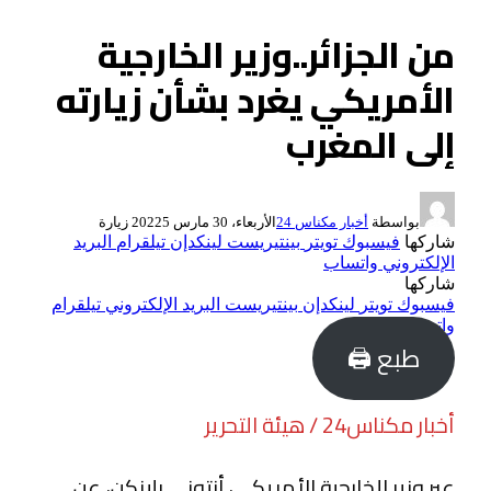
من الجزائر..وزير الخارجية
الأمريكي يغرد بشأن زيارته
إلى المغرب
بواسطة
أخبار مكناس 24
الأربعاء، 30 مارس 2022
5
زيارة
شاركها
فيسبوك
تويتر
بينتيريست
لينكدإن
تيلقرام
البريد
الإلكتروني
واتساب
شاركها
فيسبوك
تويتر
لينكدإن
بينتيريست
البريد الإلكتروني
تيلقرام
واتساب
طبع 🖨
أخبار مكناس24 / هيئة التحرير
عبر وزير الخارجية الأمريكي، أنتوني بلينكن، عن