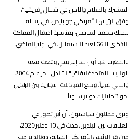
المشترك بالسلام والأمن في شمال إفريقيا”،
وفق الرئيس الأمريكي جو بايدن، في رسالة
للملك محمد السادس، بمناسبة احتفال المملكة
بالذكرى الـ66 لعيد الاستقلال، في نونبر الماضي.
والمغرب هو أول بلد إفريقي وقعت معه
الولايات المتحدة اتفاقية التبادل الحر عام 2004،
والثاني عربياً، وتبلغ المبادلات التجارية بين البلدين
نحو 3 مليارات دولار سنوياً.
ويرى محللون سياسيون، أن أبرز تطور في
العلاقات بين البلدين، حدث في 10 دجنبر 2020،
حين قرر الرئيس الأمريكي السابق دونالد ترامب