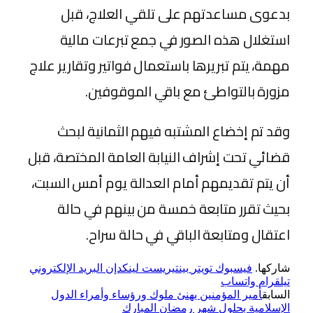
بدعوى مساعدتهم على تلقي العلاج، قبل
استغلال هذه الصور في جمع تبرعات مالية
مهمة، يتم تبريرها باستعمال فواتير وتقارير علاج
مزورة بالتواطئ مع باقي الموقوفين.
وقد تم إخضاع المشتبه فيهم الثمانية لبحث
قضائي تحت إشراف النيابة العامة المختصة، قبل
أن يتم تقديمهم أمام العدالة يوم أمس السبت،
بحيث تقرر متابعة خمسة من بينهم في حالة
اعتقال ومتابعة الباقي في حالة سراح.
شاركها.
فيسبوك
تويتر
بينتيريست
لينكدإن
البريد الإلكتروني
تيلقرام
واتساب
السابق
أمير المؤمنين يهنئ ملوك ورؤساء وأمراء الدول
الإسلامية بحلول شهر رمضان المبارك