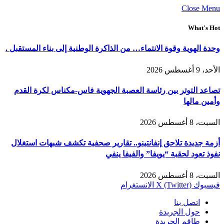
Close Menu
What's Hot
وحدة الهوية وقوة الانتماء… من الذاكرة الوطنية إلى بناء المستقبل .
الأحد، 9 أغسطس 2026
تصاعد التوتر بين رئاسة العصبة الجهوية فاس-مكناس لكرة القدم
وأمين مالها
السبت، 8 أغسطس 2026
أزمة جديدة تلاحق إنفانتينو.. تقارير صحفية تكشف شبهات استغلال
نفوذ تعود لحقبة “يويفا” والفيفا ينفي
السبت، 8 أغسطس 2026
فيسبوك
X (Twitter)
الانستغرام
اتصل بنا
حول الجريدة
طاقم الجريدة