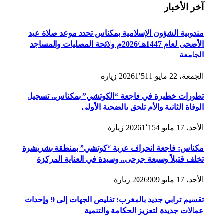
آخر الأخبار
مندوبية الشؤون الإسلامية بمكناس تحدد موعد صلاة عيد
الأضحى لعام 1447هـ/2026م ولائحة المصليات والمساجد
الجامعة
الجمعة، 22 مايو 2026
1٬511
زيارة
تطورات خطيرة في فاجعة “الكوتشي” بمكناس.. تسجيل
الوفاة الثانية والأم تلحق بالضحية الأولى
الأحد، 17 مايو 2026
1٬154
زيارة
مكناس: فاجعة انحراف عربة “كوتشي” بمنطقة بشريشرة
تخلف قتيلاً وسبعة جرحى.. وسيدة في العناية المركزة
الأحد، 17 مايو 2026
909
زيارة
تقسيم ترابي جديد بالمغرب: تقليص الجهات إلى 9 وإحداث
عمالات جديدة لتعزيز الحكامة والتنمية