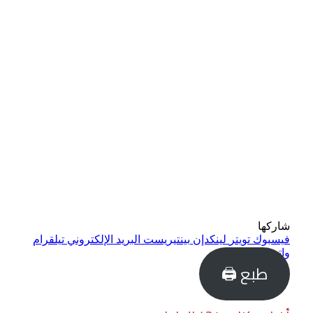
شاركها
فيسبوك
تويتر
لينكدإن
بينتيريست
البريد الإلكتروني
تيلقرام
واتساب
طبع 🖨