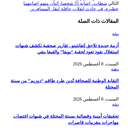
التالي
سطات.. إصابة 35 شخصا، اثنان منهم إصابتهما
خطيرة، في حادث انقلاب حافلة لنقل المسافرين
المقالات
ذات الصلة
دولية
أزمة جديدة تلاحق إنفانتينو.. تقارير صحفية تكشف شبهات
استغلال نفوذ تعود لحقبة “يويفا” والفيفا ينفي
السبت، 8 أغسطس 2026
وطنية
النقابة الوطنية للصحافة تُدين طرد طاقم “دوزيم” من سبتة
المحتلة
السبت، 8 أغسطس 2026
دولية
تحقيقات أمنية وقضائية بسبتة المحتلة في شبهات اغتصاب
مهاجرات مغربيات قاصرات