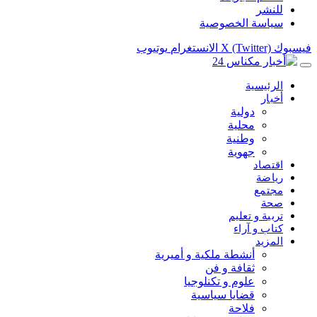
للنشر
سياسة الخصوصية
فيسبوك
X (Twitter)
الانستغرام
يوتيوب
الرئيسية
أخبار
دولية
محلية
وطنية
جهوية
اقتصاد
رياضة
مجتمع
صحة
تربية و تعليم
كتاب و آراء
المزيد
أنشطة ملكية و أميرية
ثقافة و فن
علوم و تكنلوجيا
قضايا سياسية
فلاحة