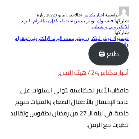
بواسطة
أخبار مكناس 24
الأحد، 1 مايو 2022
3
زيارة
شاركها
فيسبوك
تويتر
بينتيريست
لينكدإن
تيلقرام
البريد
الإلكتروني
واتساب
شاركها
فيسبوك
تويتر
لينكدإن
بينتيريست
البريد الإلكتروني
تيلقرام
واتساب
طبع 🖨
أخبار مكناس24 / هيئة التحرير
حافظت الأسر المكناسية بتوالي السنوات على
عادة الإحتفال بالأطفال الصغار، والفتيات منهم
خاصة، في ليلة الـ 27 من رمضان بطقوس وتقاليد
تطورت مع الزمن.