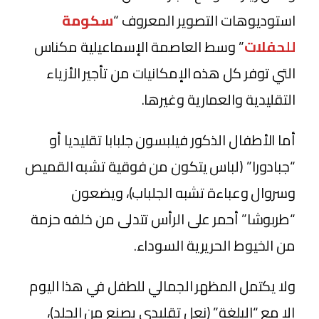
استوديوهات التصوير المعروف “
سكومة
للحفلات
” وسط العاصمة الإسماعيلية مكناس
التي توفر كل هذه الإمكانيات من تأجير الأزياء
التقليدية والعمارية وغيرها.
أما الأطفال الذكور فيلبسون جلبابا تقليديا أو
“جبادورا” (لباس يتكون من فوقية تشبه القميص
وسروال وعباءة تشبه الجلباب)، ويضعون
“طربوشا” أحمر على الرأس تتدلى من خلفه حزمة
من الخيوط الحريرية السوداء.
ولا يكتمل المظهر الجمالي للطفل في هذا اليوم
إلا مع “البلغة” (نعل تقليدي يصنع من الجلد)،