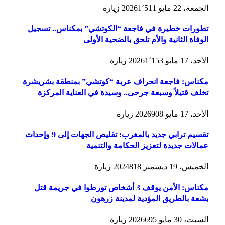
الجمعة، 22 مايو 2026
1٬511
زيارة
تطورات خطيرة في فاجعة “الكوتشي” بمكناس.. تسجيل
الوفاة الثانية والأم تلحق بالضحية الأولى
الأحد، 17 مايو 2026
1٬153
زيارة
مكناس: فاجعة انحراف عربة “كوتشي” بمنطقة بشريشرة
تخلف قتيلاً وسبعة جرحى.. وسيدة في العناية المركزة
الأحد، 17 مايو 2026
908
زيارة
تقسيم ترابي جديد بالمغرب: تقليص الجهات إلى 9 وإحداث
عمالات جديدة لتعزيز الحكامة والتنمية
الخميس، 19 ديسمبر 2024
818
زيارة
مكناس: الأمن يوقف 3 أشخاص تورطوا في جريمة قتل
بشعة بالطريق المؤدية لمدينة زرهون
السبت، 30 مايو 2026
695
زيارة