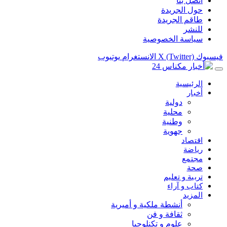
اتصل بنا
حول الجريدة
طاقم الجريدة
للنشر
سياسة الخصوصية
فيسبوك
X (Twitter)
الانستغرام
يوتيوب
الرئيسية
أخبار
دولية
محلية
وطنية
جهوية
اقتصاد
رياضة
مجتمع
صحة
تربية و تعليم
كتاب و آراء
المزيد
أنشطة ملكية و أميرية
ثقافة و فن
علوم و تكنلوجيا