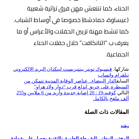
الحناء، كما تنتعش مهن فرق تراثية شعبية
(عيساوة، حمادشة) خصوصا في أوساط الشباب.
كما تنشط مهنة تزيين الحفلات والأعراس أو ما
يعرف ب “التانكافت” خلال حفلات الحناء
الجماعية.
شاركها.
فيسبوك
تويتر
بينتيريست
لينكدإن
البريد الإلكتروني
تيلقرام
واتساب
السابق
الدار البيضاء.. عناصر الوقاية المدنية تتمكن من
السيطرة على حريق اندلع قرب “دوار ولاد هراو”
التالي
كوفيد-19 : 20 إصابة جديدة وأزيد من 6 ملايين و255
ألف ملقح بالكامل
المقالات
ذات الصلة
وطنية
المختبر الوطني للشرطة العلمية والتقنية يحصل على شهادة