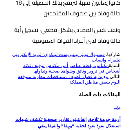
كانوا يعانون منها، لترتفع بذلك الحصيلة إلى 18
حالة وفاة بين صفوف المقتحمين.
ونفت نفس المصادر، بشكل قطعي، تسجيل أية
حالة وفاة لدى أفراد القوات العمومية.
شاركها.
فيسبوك
تويتر
بينتيريست
لينكدإن
البريد الإلكتروني
تيلقرام
واتساب
السابق
مكناس..يقظة عناصر أمن مكناس توقيف ثلاثة
أشخاص في تزوير وثائق وشواهد صحية وتداولها
التالي
مع بداية فصل الصيف.. تساقطات مطرية متوقعة
اليوم ببعض مناطق المملكة
المقالات
ذات الصلة
دولية
أزمة جديدة تلاحق إنفانتينو.. تقارير صحفية تكشف شبهات
استغلال نفوذ تعود لحقبة “يويفا” والفيفا ينفي