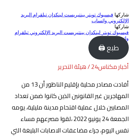
شاركها
فيسبوك
تويتر
بينتيريست
لينكدإن
تيلقرام
البريد
الإلكتروني
واتساب
شاركها
فيسبوك
تويتر
لينكدإن
بينتيريست
البريد الإلكتروني
تيلقرام
واتساب
طبع 🖨
أخبار مكناس24 / هيئة التحرير
أفادت مصادر محلية بإقليم الناظور أن 13 من
المهاجرين غير القانونين الذين كانوا ضمن تعداد
المصابين خلال عملية اقتحام مدينة مليلية، يومه
الجمعة 24 يونيو 2022 ،لقوا مصرعهم مساء
نفس اليوم، جراء مضاعفات الاصابات البليغة التي