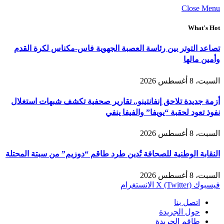
Close Menu
What's Hot
تصاعد التوتر بين رئاسة العصبة الجهوية فاس-مكناس لكرة القدم
وأمين مالها
السبت، 8 أغسطس 2026
أزمة جديدة تلاحق إنفانتينو.. تقارير صحفية تكشف شبهات استغلال
نفوذ تعود لحقبة “يويفا” والفيفا ينفي
السبت، 8 أغسطس 2026
النقابة الوطنية للصحافة تُدين طرد طاقم “دوزيم” من سبتة المحتلة
السبت، 8 أغسطس 2026
فيسبوك
X (Twitter)
الانستغرام
اتصل بنا
حول الجريدة
طاقم الجريدة