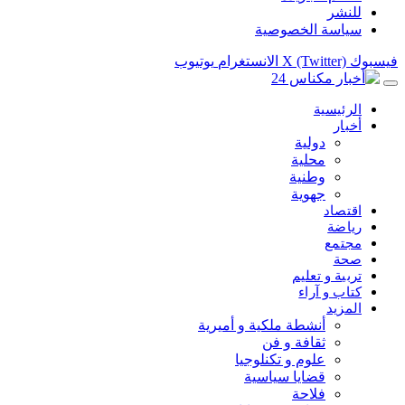
للنشر
سياسة الخصوصية
فيسبوك
X (Twitter)
الانستغرام
يوتيوب
الرئيسية
أخبار
دولية
محلية
وطنية
جهوية
اقتصاد
رياضة
مجتمع
صحة
تربية و تعليم
كتاب و آراء
المزيد
أنشطة ملكية و أميرية
ثقافة و فن
علوم و تكنلوجيا
قضايا سياسية
فلاحة