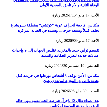
الوفاة الثانية والأم تلحق بالضحية الأولى
الأحد، 17 مايو 2026
1٬154
زيارة
مكناس: فاجعة انحراف عربة “كوتشي” بمنطقة بشريشرة
تخلف قتيلاً وسبعة جرحى.. وسيدة في العناية المركزة
الأحد، 17 مايو 2026
909
زيارة
تقسيم ترابي جديد بالمغرب: تقليص الجهات إلى 9 وإحداث
عمالات جديدة لتعزيز الحكامة والتنمية
الخميس، 19 ديسمبر 2024
820
زيارة
مكناس: الأمن يوقف 3 أشخاص تورطوا في جريمة قتل
بشعة بالطريق المؤدية لمدينة زرهون
السبت، 30 مايو 2026
696
زيارة
بعد اعتداء طال 12 تاجراً.. شرطة الحمامصية تنهي حالة
الرعب بالمدينة القديمة لمكناس