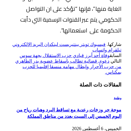
الغاية منها”، فإنها “تؤكد على ان التواصل
الحكومي يتم عبر القنوات الرسمية التي دأبت
الحكومة على استعمالها”.
شاركها.
فيسبوك
تويتر
بينتيريست
لينكدإن
البريد الإلكتروني
تيلقرام
واتساب
السابق
وفاة أحد أبرز قيادي حزب الاستقلال بجهة سوس
التالي
دعوى قضائية تطالب بإسقاط عضوية بدر الطاهري
من حزب الأحرار وإبطال مهامه منسقا إقليميا للحزب
بمكناس.
المقالات
ذات الصلة
وطنية
موجة حر وزخات رعدية مع تساقط البرد وهبات رياح من
اليوم الخميس إلى السبت بعدد من مناطق المملكة
الخميس، 6 أغسطس 2026