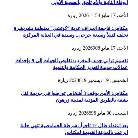
الوفاة الثانية والأم تلحق بالضحية الأولى
الأحد، 17 مايو 2026
1٬154
زيارة
مكناس: فاجعة انحراف عربة “كوتشي” بمنطقة بشريشرة
تخلف قتيلاً وسبعة جرحى.. وسيدة في العناية المركزة
الأحد، 17 مايو 2026
908
زيارة
تقسيم ترابي جديد بالمغرب: تقليص الجهات إلى 9 وإحداث
عمالات جديدة لتعزيز الحكامة والتنمية
الخميس، 19 ديسمبر 2024
819
زيارة
مكناس: الأمن يوقف 3 أشخاص تورطوا في جريمة قتل
بشعة بالطريق المؤدية لمدينة زرهون
السبت، 30 مايو 2026
695
زيارة
بعد اعتداء طال 12 تاجراً.. شرطة الحمامصية تنهي حالة
الرعب بالمدينة القديمة لمكناس