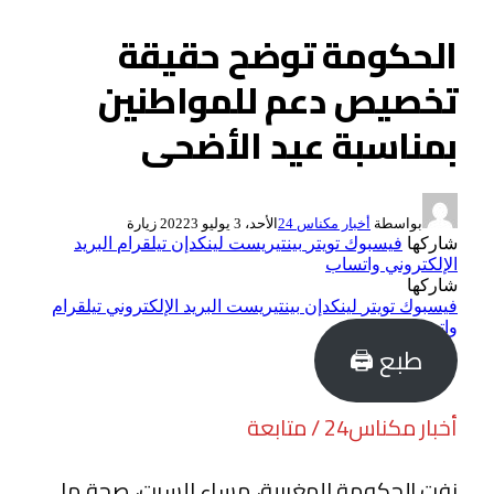
الحكومة توضح حقيقة
تخصيص دعم للمواطنين
بمناسبة عيد الأضحى
بواسطة
أخبار مكناس 24
الأحد، 3 يوليو 2022
3
زيارة
شاركها
فيسبوك
تويتر
بينتيريست
لينكدإن
تيلقرام
البريد
الإلكتروني
واتساب
شاركها
فيسبوك
تويتر
لينكدإن
بينتيريست
البريد الإلكتروني
تيلقرام
واتساب
طبع 🖨
أخبار مكناس24 / متابعة
نفت الحكومة المغربية، مساء السبت، صحة ما