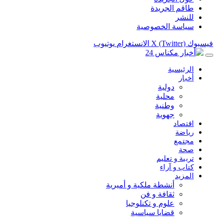
طاقم الجريدة
للنشر
سياسة الخصوصية
فيسبوك
X (Twitter)
الانستغرام
يوتيوب
الرئيسية
أخبار
دولية
محلية
وطنية
جهوية
اقتصاد
رياضة
مجتمع
صحة
تربية و تعليم
كتاب و آراء
المزيد
أنشطة ملكية و أميرية
ثقافة و فن
علوم و تكنلوجيا
قضايا سياسية