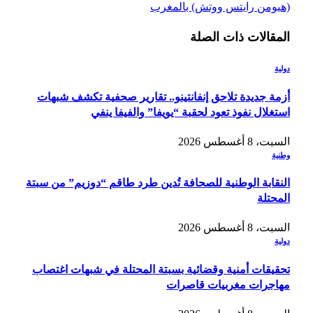
(هيومن رايتس ووتش) بالمغرب
المقالات
ذات الصلة
دولية
أزمة جديدة تلاحق إنفانتينو.. تقارير صحفية تكشف شبهات
استغلال نفوذ تعود لحقبة “يويفا” والفيفا ينفي
السبت، 8 أغسطس 2026
وطنية
النقابة الوطنية للصحافة تُدين طرد طاقم “دوزيم” من سبتة
المحتلة
السبت، 8 أغسطس 2026
دولية
تحقيقات أمنية وقضائية بسبتة المحتلة في شبهات اغتصاب
مهاجرات مغربيات قاصرات