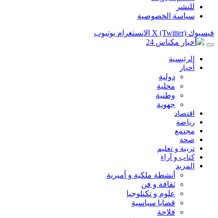
للنشر
سياسة الخصوصية
فيسبوك
X (Twitter)
الانستغرام
يوتيوب
الرئيسية
أخبار
دولية
محلية
وطنية
جهوية
اقتصاد
رياضة
مجتمع
صحة
تربية و تعليم
كتاب و آراء
المزيد
أنشطة ملكية و أميرية
ثقافة و فن
علوم و تكنلوجيا
قضايا سياسية
فلاحة