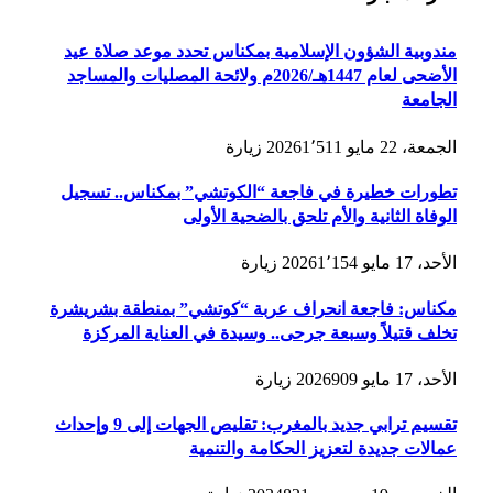
مندوبية الشؤون الإسلامية بمكناس تحدد موعد صلاة عيد
الأضحى لعام 1447هـ/2026م ولائحة المصليات والمساجد
الجامعة
الجمعة، 22 مايو 2026
1٬511
زيارة
تطورات خطيرة في فاجعة “الكوتشي” بمكناس.. تسجيل
الوفاة الثانية والأم تلحق بالضحية الأولى
الأحد، 17 مايو 2026
1٬154
زيارة
مكناس: فاجعة انحراف عربة “كوتشي” بمنطقة بشريشرة
تخلف قتيلاً وسبعة جرحى.. وسيدة في العناية المركزة
الأحد، 17 مايو 2026
909
زيارة
تقسيم ترابي جديد بالمغرب: تقليص الجهات إلى 9 وإحداث
عمالات جديدة لتعزيز الحكامة والتنمية