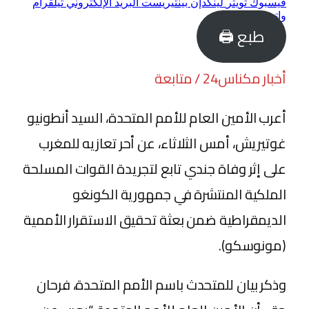
فيسبوك
تويتر
لينكدإن
بينتيريست
البريد الإلكتروني
تيلقرام
واتساب
طبع 🖨
أخبار مكناس24 / متابعة
أعرب الأمين العام للأمم المتحدة، السيد أنطونيو
غوتيريش، أمس الثلاثاء، عن أحر تعازيه للمغرب
على إثر وفاة جندي تابع لتجريدة القوات المسلحة
الملكية المنتشرة في جمهورية الكونغو
الديمقراطية ضمن بعثة تحقيق الاستقرار الأممية
(مونوسكو).
وذكر بيان للمتحدث باسم الأمم المتحدة، فرحان