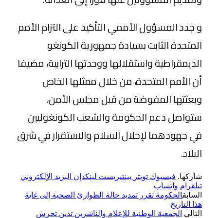
و جدد المسؤول الأممي التأكيد على التزام الأمم
المتحدة الثابت بسيادة جمهورية الكونغو
الديمقراطية واستقلالها ووحدتها الترابية، مضيفا
أن الأمم المتحدة، من خلال ممثلها الخاص
وبعثتها المفوضة من قبل مجلس الأمن،
ستواصل دعم الحكومة والشعب الكونغوليين
في جهودهما لإحلال السلام والاستقرار في شرق
البلاد.
شاركها.
فيسبوك
تويتر
بينتيريست
لينكدإن
البريد الإلكتروني
تيلقرام
واتساب
السابق
الحكومة تقرر تمديد حالة الطوارئ الصحية إلى غاية
هذا التاريخ
التالي
الجمعية الوطنية للإعلام والناشرين تدين تحرش