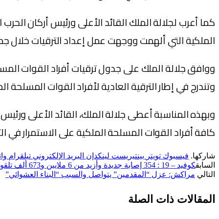
كما أعرب لجلالة الملك القائد الأعلى ورئيس أركان الحرب
الملكية التي ألهمت ووجهت عمل إعداد الترقيات خلال جمي
وتندرج في إطار الترقية العادية لأفراد القوات المسلحة ال
وبهذه المناسبة أعطى جلالة الملك، القائد الأعلى ورئيس أ
كافة أفراد القوات المسلحة الملكية على الاستمرار في التف
شاركها.
فيسبوك
تويتر
بينتيريست
لينكدإن
البريد الإلكتروني
تيلقرام
وا
السابق
كوفيد – 19 : 354 إصابة جديدة وأزيد من 6 ملايين و673 ألف تلقوا الجرعة الثالثة من اللقاح
التالي
مراكش: عزل “المقدمين” يتواصل والسبب “البناء العشوائي”
المقالات
ذات الصلة