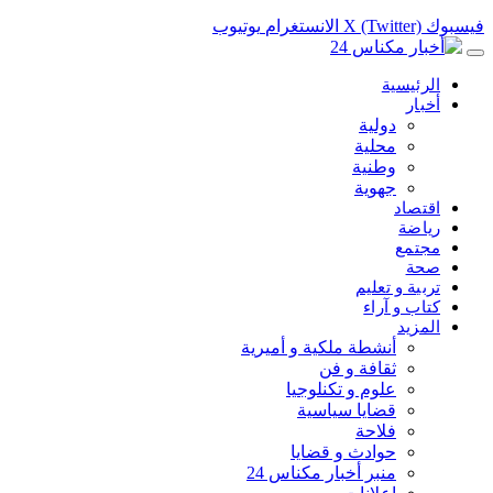
فيسبوك
X (Twitter)
الانستغرام
يوتيوب
الرئيسية
أخبار
دولية
محلية
وطنية
جهوية
اقتصاد
رياضة
مجتمع
صحة
تربية و تعليم
كتاب و آراء
المزيد
أنشطة ملكية و أميرية
ثقافة و فن
علوم و تكنلوجيا
قضايا سياسية
فلاحة
حوادث و قضايا
منبر أخبار مكناس 24