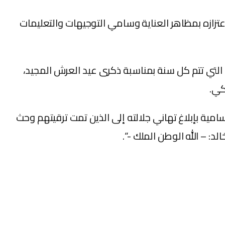
اعتزازه بمظاهر العناية وسامي التوجيهات والتعليمات
أفراد القوات المسلحة الملكية إلى رتب أعلى برسم سنة 2022. وهي الترقيات التي تتم كل سنة بمناسبة ذكرى عيد العرش المجيد،
كي.
امية بإبلاغ تهاني جلالته إلى الذين تمت ترقيتهم وحث
د: – الله الوطن الملك -“.