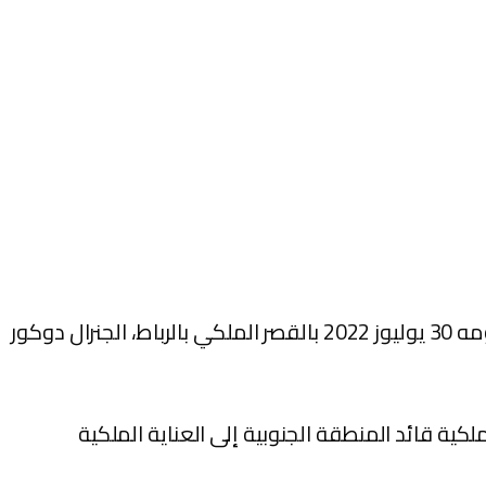
استقبل صاحب الجلالة الملك محمد السادس، القائد الأعلى ورئيس أركان الحرب العامة للقوات المسلحة الملكية، يومه 30 يوليوز 2022 بالقصر الملكي بالرباط، الجنرال دوكور
كية قائد المنطقة الجنوبية إلى العناية الملكية