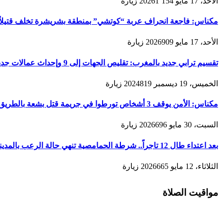
الأحد، 17 مايو 2026
1٬154
زيارة
مكناس: فاجعة انحراف عربة “كوتشي” بمنطقة بشريشرة تخلف قتيلاً 
الأحد، 17 مايو 2026
909
زيارة
تقسيم ترابي جديد بالمغرب: تقليص الجهات إلى 9 وإحداث عمالات جديدة لتعزيز الحكامة والتنمية
الخميس، 19 ديسمبر 2024
819
زيارة
مكناس: الأمن يوقف 3 أشخاص تورطوا في جريمة قتل بشعة بالطريق المؤدية لمدينة زرهون
السبت، 30 مايو 2026
696
زيارة
بعد اعتداء طال 12 تاجراً.. شرطة الحمامصية تنهي حالة الرعب بالمدينة القديمة لمكناس
الثلاثاء، 12 مايو 2026
665
زيارة
مواقيت الصلاة