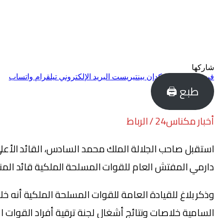
شاركها
فيسبوك
تويتر
لينكدإن
بينتيريست
البريد الإلكتروني
تيلقرام
واتساب
طبع 🖨
أخبار مكناس24 / الرباط
دارمي المفتش العام للقوات المسلحة الملكية قائد المنط
وذكر بلاغ للقيادة العامة للقوات المسلحة الملكية أنه خل
السامية خلاصات ونتائج أشغال لجنة ترقية أفراد القوات ا