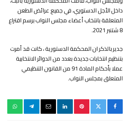
وبمجلس النواب، قامت المحكمة الدستورية بالبت،
داخل الأجل الدستوري، في جميع عرائض الطعن
المتعلقة بانتخاب أعضاء مجلس النواب برسم اقتراع
8 شتنبر 2021.
جدير بالذكر ان المحكمة الدستورية ، كانت قد أمرت
بتنظيم انتخابات جديدة بعدد من الدوائر الانتخابية
عملا بأحكام المادة 91 من القانون التنظيمي
المتعلق بمجلس النواب.
فيسبوك
تويتر
بينتيريست
لينكدإن
البريد
تيلقرام
واتساب
الإلكتروني