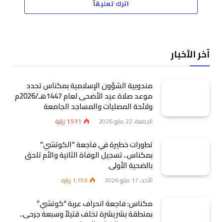
اترك تعليقاً
آخر الأخبار
مندوبية الشؤون الإسلامية بمكناس تحدد
موعد صلاة عيد الأضحى لعام 1447هـ/2026م
ولائحة المصليات والمساجد الجامعة
الجمعة، 22 مايو 2026
1٬511
زيارة
تطورات خطيرة في فاجعة “الكوتشي”
بمكناس.. تسجيل الوفاة الثانية والأم تلحق
بالضحية الأولى
الأحد، 17 مايو 2026
1٬153
زيارة
مكناس: فاجعة انحراف عربة “كوتشي”
بمنطقة بشريشرة تخلف قتيلاً وسبعة جرحى..