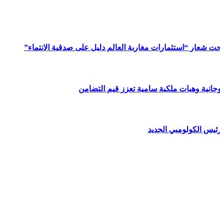
ت شعار “استثمارات مغاربة العالم دليل على صدقية الانتماء”
وحانية وهبات ملكية سامية تعزز قيم التضامن
ئيس الكولومبي الجديد