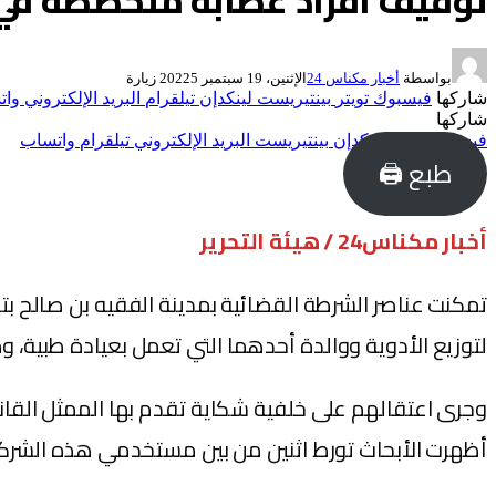
توقيف أفراد عصابة متخصصة في 
بواسطة
أخبار مكناس 24
الإثنين، 19 سبتمبر 2022
5
زيارة
شاركها
فيسبوك
تويتر
بينتيريست
لينكدإن
تيلقرام
البريد الإلكتروني
وات
شاركها
فيسبوك
تويتر
لينكدإن
بينتيريست
البريد الإلكتروني
تيلقرام
واتساب
طبع 🖨
أخبار مكناس24 / هيئة التحرير
لتوزيع الأدوية ووالدة أحدهما التي تعمل بعيادة طبية، وذ
وجرى اعتقالهم على خلفية شكاية تقدم بها الممثل القان
أظهرت الأبحاث تورط اثنين من بين مستخدمي هذه الشركة