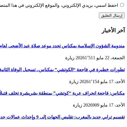
احفظ اسمي، بريدي الإلكتروني، والموقع الإلكتروني في هذا المتصف
آخر الأخبار
مندوبية الشؤون الإسلامية بمكناس تحدد موعد صلاة عيد الأضحى لعام 1447هـ/2026م ولائحة المصليات والمساجد الجامع
الجمعة، 22 مايو 2026
1٬511
زيارة
تطورات خطيرة في فاجعة “الكوتشي” بمكناس.. تسجيل الوفاة الثانية و
الأحد، 17 مايو 2026
1٬154
زيارة
مكناس: فاجعة انحراف عربة “كوتشي” بمنطقة بشريشرة تخلف قتيلاً 
الأحد، 17 مايو 2026
909
زيارة
تقسيم ترابي جديد بالمغرب: تقليص الجهات إلى 9 وإحداث عمالات جديدة لتعزيز الحكامة والتنمية