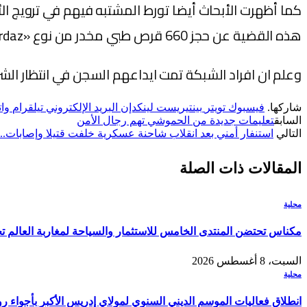
كما أظهرت الأبحاث أيضا تورط المشتبه فيهم في ترويج ال
هذه القضية عن حجز 660 قرص طبي مخدر من نوع «Nordaz»، كانت المشتبه فيها الموقوفة تستعد لترويجها.
وعلم ان افراد الشبكة تمت ايداعهم السجن في انتظار الش
شاركها.
فيسبوك
تويتر
بينتيريست
لينكدإن
البريد الإلكتروني
تيلقرام
وا
السابق
تعليمات جديدة من الحموشي تهم رجال الأمن
التالي
استنفار أمني بعد انقلاب شاحنة عسكرية خلفت قتيلا وإصابات..
المقالات
ذات الصلة
محلية
مكناس تحتضن المنتدى الخامس للاستثمار والسياحة لمغاربة العالم تح
السبت، 8 أغسطس 2026
محلية
انطلاق فعاليات الموسم الديني السنوي لمولاي إدريس الأكبر بأجواء ر