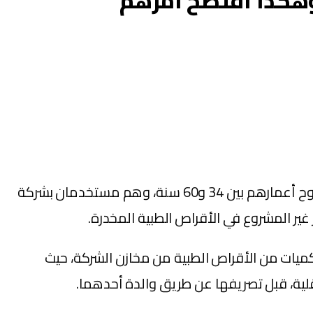
وهكذا افتضح امرهم
تمكنت عناصر الشرطة القضائية بمدينة الفقيه بن صالح بتنسيق مع نظيرتها ببني ملال، من توقيف ثلاثة أشخاص تتراوح أعمارهم بين 34 و60 سنة، وهم مستخدمان بشركة
غير المشروع في الأقراص الطبية المخدرة.
كميات من الأقراص الطبية من مخازن الشركة، حيث
لية، قبل تصريفها عن طريق والدة أحدهما.