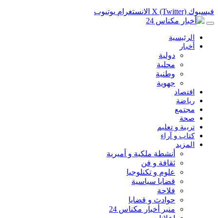
فيسبوك
X (Twitter)
الانستغرام
يوتيوب
الرئيسية
أخبار
دولية
محلية
وطنية
جهوية
اقتصاد
رياضة
مجتمع
صحة
تربية و تعليم
كتاب و آراء
المزيد
أنشطة ملكية و أميرية
ثقافة و فن
علوم و تكنلوجيا
قضايا سياسية
فلاحة
حوادث و قضايا
منبر أخبار مكناس 24