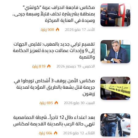
مكناس: فاجعة انحراف عربة “كوتشي”
بمنطقة بشريشرة تخلف قتيلاً وسبعة جرحى..
وسيدة في العناية المركزة
الأحد، 17 مايو 2026
908
زيارة
تقسيم ترابي جديد بالمغرب: تقليص الجهات
إلى 9 وإحداث عمالات جديدة لتعزيز الحكامة
والتنمية
الخميس، 19 ديسمبر 2024
819
زيارة
مكناس: الأمن يوقف 3 أشخاص تورطوا في
جريمة قتل بشعة بالطريق المؤدية لمدينة
زرهون
السبت، 30 مايو 2026
695
زيارة
بعد اعتداء طال 12 تاجراً.. شرطة الحمامصية
تنهي حالة الرعب بالمدينة القديمة لمكناس
الثلاثاء، 12 مايو 2026
664
زيارة