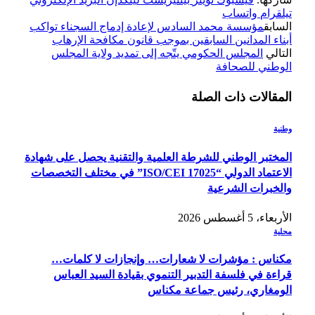
تيلقرام
واتساب
السابق
مؤسسة محمد السادس لإعادة إدماج السجناء تواكب
أبناء المدانين السابقين بموجب قانون مكافحة الإرهاب
التالي
المجلس الحكومي يتّجه إلى تمديد ولاية المجلس
الوطني للصحافة
المقالات
ذات الصلة
وطنية
المختبر الوطني للشرطة العلمية والتقنية يحصل على شهادة
الاعتماد الدولي “ISO/CEI 17025” في مختلف التخصصات
والخبرات الشرعية
الأربعاء، 5 أغسطس 2026
محلية
مكناس : مؤشرات لا شعارات… وإنجازات لا كلمات…
قراءة في فلسفة التدبير التنموي بقيادة السيد العباس
الومغاري، رئيس جماعة مكناس