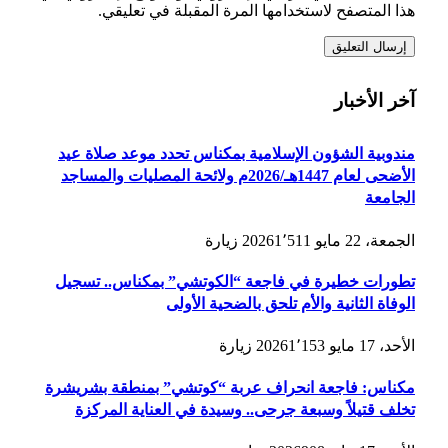
هذا المتصفح لاستخدامها المرة المقبلة في تعليقي.
آخر الأخبار
مندوبية الشؤون الإسلامية بمكناس تحدد موعد صلاة عيد
الأضحى لعام 1447هـ/2026م ولائحة المصليات والمساجد
الجامعة
الجمعة، 22 مايو 2026
1٬511
زيارة
تطورات خطيرة في فاجعة “الكوتشي” بمكناس.. تسجيل
الوفاة الثانية والأم تلحق بالضحية الأولى
الأحد، 17 مايو 2026
1٬153
زيارة
مكناس: فاجعة انحراف عربة “كوتشي” بمنطقة بشريشرة
تخلف قتيلاً وسبعة جرحى.. وسيدة في العناية المركزة