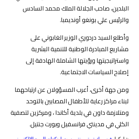
البلدين، صاحب الجلالة الملك محمد السادس
والرئيس علي بونغو أونديمبا.
وأطلع السيد دردوري الوزير الغابوني على
مشاريع المبادرة الوطنية للتنمية البشرية
واستراتيجيتها ورؤيتها الشاملة الهادفة إلى
إصلاح السياسات الاجتماعية.
ومن جهة أخرى، أعرب المسؤولان عن ارتياحهما
لبناء مراكز رعاية للأطفال المصابين بالتوحد
ومتلازمة داون في بلدية أكاندا ، ومركزين لتصفية
الكلي في مدينتي فرانسفيل وبورت جنتيل.
شاركها.
فيسبوك
تويتر
بينتيريست
لينكدإن
البريد الإلكتروني