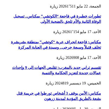
الجمعة، 22 مايو 2026
1٬511
زيارة
تطورات خطيرة في فاجعة “الكوتشي” بمكناس.. تسجيل
الوفاة الثانية والأم تلحق بالضحية الأولى
الأحد، 17 مايو 2026
1٬154
زيارة
مكناس: فاجعة انحراف عربة “كوتشي” بمنطقة بشريشرة
تخلف قتيلاً وسبعة جرحى.. وسيدة في العناية المركزة
الأحد، 17 مايو 2026
908
زيارة
تقسيم ترابي جديد بالمغرب: تقليص الجهات إلى 9 وإحداث
عمالات جديدة لتعزيز الحكامة والتنمية
الخميس، 19 ديسمبر 2024
819
زيارة
مكناس: الأمن يوقف 3 أشخاص تورطوا في جريمة قتل
بشعة بالطريق المؤدية لمدينة زرهون
السبت، 30 مايو 2026
695
زيارة