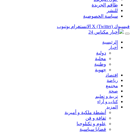
طاقم الجريدة
للنشر
سياسة الخصوصية
فيسبوك
X (Twitter)
الانستغرام
يوتيوب
الرئيسية
أخبار
دولية
محلية
وطنية
جهوية
اقتصاد
رياضة
مجتمع
صحة
تربية و تعليم
كتاب و آراء
المزيد
أنشطة ملكية و أميرية
ثقافة و فن
علوم و تكنلوجيا
قضايا سياسية