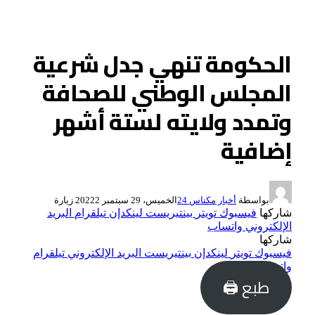
الحكومة تنهي جدل شرعية
المجلس الوطني للصحافة
وتمدد ولايته لستة أشهر
إضافية
بواسطة
أخبار مكناس 24
الخميس، 29 سبتمبر 2022
2
زيارة
شاركها
فيسبوك
تويتر
بينتيريست
لينكدإن
تيلقرام
البريد
الإلكتروني
واتساب
شاركها
فيسبوك
تويتر
لينكدإن
بينتيريست
البريد الإلكتروني
تيلقرام
واتساب
طبع 🖨