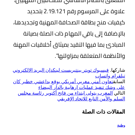
علاوة على المرسوم رقم 2.19.121 بتحديد
كيفيات منح بطاقة الصحافة المهنية وتجديدها،
بالإضافة إلى باقي المهام ذات الصلة بصيانة
المبادئ بما فيها التقيد بميثاق أخلاقيات المهنة
والأنظمة المتعلقة بمزاولتها”.
شاركها.
فيسبوك
تويتر
بينتيريست
لينكدإن
البريد الإلكتروني
تيلقرام
واتساب
السابق
تعاون أمني مغربي أمريكي يوقع بداعشي خطير كان
على وشك تنفيذ عمليات إرهابية بالدار البيضاء
التالي
المغرب يتولى ابتداء من فاتح أكتوبر رئاسة مجلس
السلم والأمن التابع للاتحاد الإفريقي
المقالات
ذات الصلة
وطنية