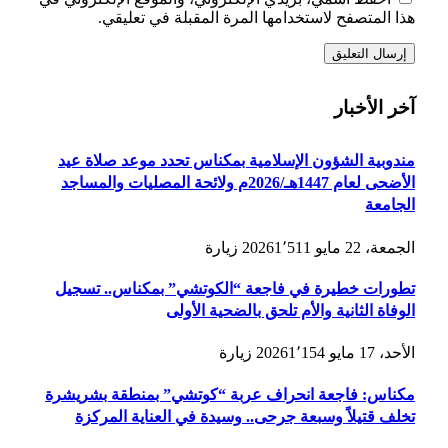
هذا المتصفح لاستخدامها المرة المقبلة في تعليقي.
آخر الأخبار
مندوبية الشؤون الإسلامية بمكناس تحدد موعد صلاة عيد
الأضحى لعام 1447هـ/2026م ولائحة المصليات والمساجد
الجامعة
الجمعة، 22 مايو 2026
1٬511
زيارة
تطورات خطيرة في فاجعة “الكوتشي” بمكناس.. تسجيل
الوفاة الثانية والأم تلحق بالضحية الأولى
الأحد، 17 مايو 2026
1٬154
زيارة
مكناس: فاجعة انحراف عربة “كوتشي” بمنطقة بشريشرة
تخلف قتيلاً وسبعة جرحى.. وسيدة في العناية المركزة