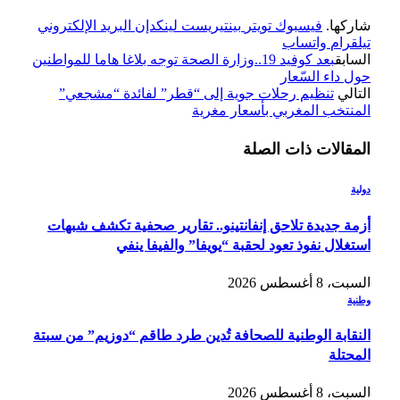
شاركها.
فيسبوك
تويتر
بينتيريست
لينكدإن
البريد الإلكتروني
تيلقرام
واتساب
السابق
بعد كوفيد 19..وزارة الصحة توجه بلاغا هاما للمواطنين
حول داء السّعار
التالي
تنظيم رحلات جوية إلى “قطر” لفائدة “مشجعي”
المنتخب المغربي بأسعار مغرية
المقالات
ذات الصلة
دولية
أزمة جديدة تلاحق إنفانتينو.. تقارير صحفية تكشف شبهات
استغلال نفوذ تعود لحقبة “يويفا” والفيفا ينفي
السبت، 8 أغسطس 2026
وطنية
النقابة الوطنية للصحافة تُدين طرد طاقم “دوزيم” من سبتة
المحتلة
السبت، 8 أغسطس 2026