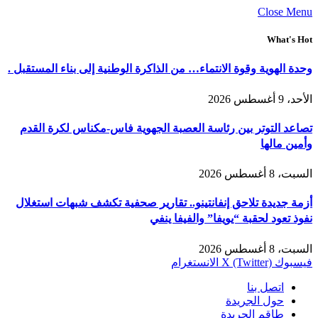
Close Menu
What's Hot
وحدة الهوية وقوة الانتماء… من الذاكرة الوطنية إلى بناء المستقبل .
الأحد، 9 أغسطس 2026
تصاعد التوتر بين رئاسة العصبة الجهوية فاس-مكناس لكرة القدم
وأمين مالها
السبت، 8 أغسطس 2026
أزمة جديدة تلاحق إنفانتينو.. تقارير صحفية تكشف شبهات استغلال
نفوذ تعود لحقبة “يويفا” والفيفا ينفي
السبت، 8 أغسطس 2026
فيسبوك
X (Twitter)
الانستغرام
اتصل بنا
حول الجريدة
طاقم الجريدة