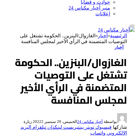
حوادث و قضايا
منبر أخبار مكناس 24
إعلانات
الرئيسية
»
أخبار
»
الغازوال/البنزين.. الحكومة تشتغل على
التوصيات المتضمنة في الرأي الأخير لمجلس المنافسة
أخبار
الغازوال/البنزين.. الحكومة
تشتغل على التوصيات
المتضمنة في الرأي الأخير
لمجلس المنافسة
بواسطة
أخبار مكناس 24
الخميس، 29 سبتمبر 2022
2
زيارة
شاركها
فيسبوك
تويتر
بينتيريست
لينكدإن
تيلقرام
البريد
الإلكتروني
واتساب