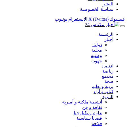
للنشر
سياسة الخصوصية
فيسبوك
X (Twitter)
الانستغرام
يوتيوب
الرئيسية
أخبار
دولية
محلية
وطنية
جهوية
اقتصاد
رياضة
مجتمع
صحة
تربية و تعليم
كتاب و آراء
المزيد
أنشطة ملكية و أميرية
ثقافة و فن
علوم و تكنلوجيا
قضايا سياسية
فلاحة