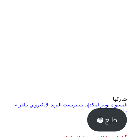
شاركها
فيسبوك
تويتر
لينكدإن
بينتيريست
البريد الإلكتروني
تيلقرام
واتساب
طبع 🖨