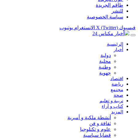
طاقم الجريدة
للنشر
سياسة الخصوصية
فيسبوك
X (Twitter)
الانستغرام
يوتيوب
الرئيسية
أخبار
دولية
محلية
وطنية
جهوية
اقتصاد
رياضة
مجتمع
صحة
تربية و تعليم
كتاب و آراء
المزيد
أنشطة ملكية و أميرية
ثقافة و فن
علوم و تكنلوجيا
قضايا سياسية