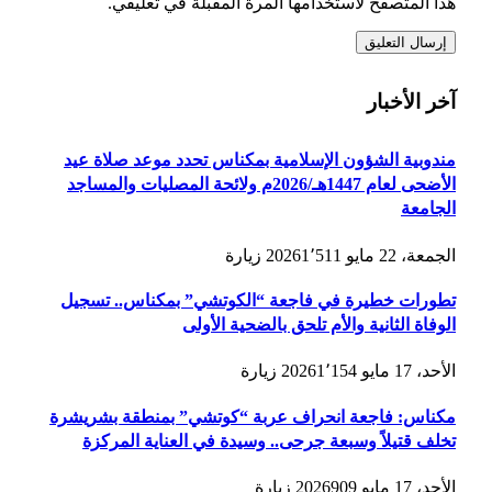
هذا المتصفح لاستخدامها المرة المقبلة في تعليقي.
آخر الأخبار
مندوبية الشؤون الإسلامية بمكناس تحدد موعد صلاة عيد
الأضحى لعام 1447هـ/2026م ولائحة المصليات والمساجد
الجامعة
الجمعة، 22 مايو 2026
1٬511
زيارة
تطورات خطيرة في فاجعة “الكوتشي” بمكناس.. تسجيل
الوفاة الثانية والأم تلحق بالضحية الأولى
الأحد، 17 مايو 2026
1٬154
زيارة
مكناس: فاجعة انحراف عربة “كوتشي” بمنطقة بشريشرة
تخلف قتيلاً وسبعة جرحى.. وسيدة في العناية المركزة
الأحد، 17 مايو 2026
909
زيارة