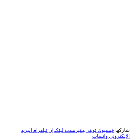
شاركها
فيسبوك
تويتر
بينتيريست
لينكدإن
تيلقرام
البريد
الإلكتروني
واتساب