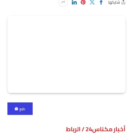
شاركها
طبع 🖨
أخبار مكناس24 / الرباط