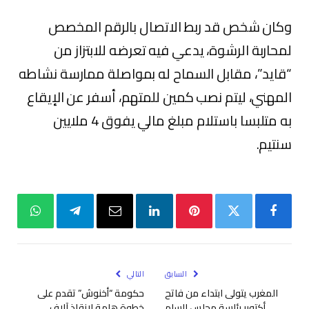
وكان شخص قد ربط الاتصال بالرقم المخصص
لمحاربة الرشوة، يدعي فيه تعرضه للابتزاز من
“قايد”، مقابل السماح له بمواصلة ممارسة نشاطه
المهني، ليتم نصب كمين للمتهم، أسفر عن الإيقاع
به متلبسا باستلام مبلغ مالي يفوق 4 ملايين
سنتيم.
فيسبوك
تويتر
بينتيريست
لينكدإن
البريد
تيلقرام
واتساب
الإلكتروني
السابق
التالي
المغرب يتولى ابتداء من فاتح
حكومة “أخنوش” تقدم على
أكتوبر رئاسة مجلس السلم
خطوة هامة لإنقاذ آلاف