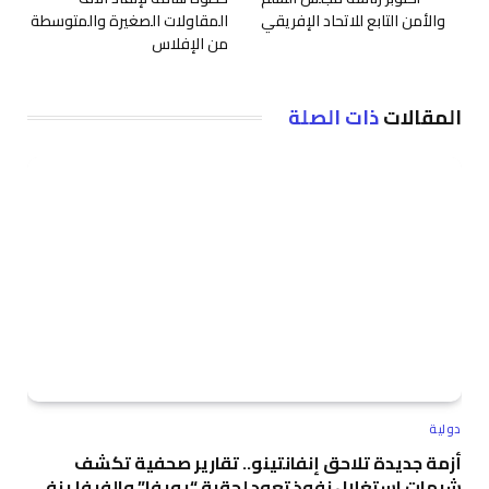
والأمن التابع للاتحاد الإفريقي
المقاولات الصغيرة والمتوسطة
من الإفلاس
المقالات
ذات الصلة
دولية
أزمة جديدة تلاحق إنفانتينو.. تقارير صحفية تكشف
شبهات استغلال نفوذ تعود لحقبة “يويفا” والفيفا ينفي