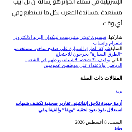
الإسرئيلية في سماء الجزائر هو رسالة أن تل أبيب
مستعدة لمساندة المغرب بكل ما تستطيع وفي
أي وقت.
شاركها.
فيسبوك
تويتر
بينتيريست
لينكدإن
البريد الإلكتروني
تيلقرام
واتساب
السابق
شركة الطرق السيارة على صفيح ساخن..مستخدمو
“الطرق السيارة” يخرجون للاحتجاج
التالي
توقيف 32 شخصا لاشتباه تورطهم في الشغب
الرياضي والاعتداء على موظفين عموميين
المقالات
ذات الصلة
دولية
أزمة جديدة تلاحق إنفانتينو.. تقارير صحفية تكشف شبهات
استغلال نفوذ تعود لحقبة “يويفا” والفيفا ينفي
السبت، 8 أغسطس 2026
وطنية