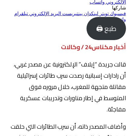
الإلكتروني
واتساب
شاركها
فيسبوك
تويتر
لينكدإن
بينتيريست
البريد الإلكتروني
تيلقرام
واتساب
طبع 🖨
أخبار مكناس24 / وكالات
قالت جريدة “إيلاف” الإلكترونية عن مصدر غربي،
أن رادارات إسبانية رصدت سرب طائرات إسرائيلية
مقاتلة متجهة للمغرب، خلال مروره فوق
المتوسط في إطار مناورات وتدريبات عسكرية
مفاجئة.
وأضاف المصدر ذاته، أن سرب الطائرات التي حلقت