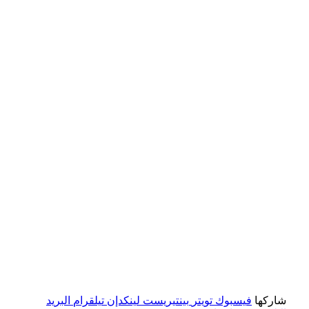
شاركها
فيسبوك
تويتر
بينتيريست
لينكدإن
تيلقرام
البريد