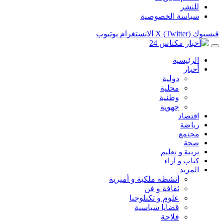
للنشر
سياسة الخصوصية
فيسبوك
X (Twitter)
الانستغرام
يوتيوب
الرئيسية
أخبار
دولية
محلية
وطنية
جهوية
اقتصاد
رياضة
مجتمع
صحة
تربية و تعليم
كتاب و آراء
المزيد
أنشطة ملكية و أميرية
ثقافة و فن
علوم و تكنلوجيا
قضايا سياسية
فلاحة