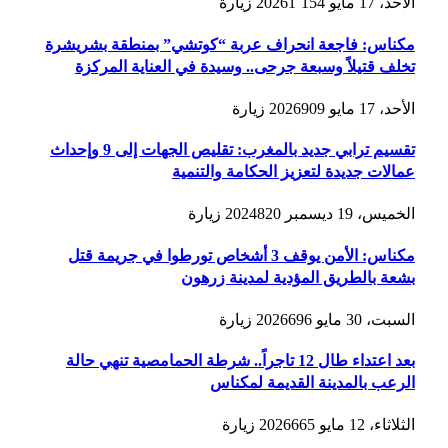
الأحد، 17 مايو 2026
1٬154
زيارة
مكناس: فاجعة انحراف عربة “كوتشي” بمنطقة بشريشرة
تخلف قتيلاً وسبعة جرحى.. وسيدة في العناية المركزة
الأحد، 17 مايو 2026
909
زيارة
تقسيم ترابي جديد بالمغرب: تقليص الجهات إلى 9 وإحداث
عمالات جديدة لتعزيز الحكامة والتنمية
الخميس، 19 ديسمبر 2024
820
زيارة
مكناس: الأمن يوقف 3 أشخاص تورطوا في جريمة قتل
بشعة بالطريق المؤدية لمدينة زرهون
السبت، 30 مايو 2026
696
زيارة
بعد اعتداء طال 12 تاجراً.. شرطة الحمامصية تنهي حالة
الرعب بالمدينة القديمة لمكناس
الثلاثاء، 12 مايو 2026
665
زيارة