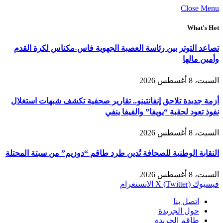
Close Menu
What's Hot
تصاعد التوتر بين رئاسة العصبة الجهوية فاس-مكناس لكرة القدم
وأمين مالها
السبت، 8 أغسطس 2026
أزمة جديدة تلاحق إنفانتينو.. تقارير صحفية تكشف شبهات استغلال
نفوذ تعود لحقبة “يويفا” والفيفا ينفي
السبت، 8 أغسطس 2026
النقابة الوطنية للصحافة تُدين طرد طاقم “دوزيم” من سبتة المحتلة
السبت، 8 أغسطس 2026
فيسبوك
X (Twitter)
الانستغرام
اتصل بنا
حول الجريدة
طاقم الجريدة