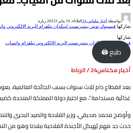
بعد ثلاث سنوات من الغياب.. م
بواسطة
أخبار مكناس 24
الثلاثاء، 10 يناير 2023
3
زيارة
شاركها
فيسبوك
تويتر
بينتيريست
لينكدإن
تيلقرام
البريد الإلكتروني
وات
شاركها
فيسبوك
تويتر
لينكدإن
بينتيريست
البريد الإلكتروني
تيلقرام
واتساب
طبع 🖨
أخبار مكناس24 / الرباط
بعد انقطاع دام ثلاث سنوات بسبب الجائحة العالمية، يعود
غذائية مستدامة”، مع اختيار دولة ‎ ‎‫المملكة المتحدة كضيف شرف لهذه الدورة الـ15، وذلك خلال الفترة الممتدة من 2 إلى 7 مايو 2023، بمدينة مكناس.
حدث جد مهم يُهيكل الأجندة الفلاحية ببلادنا وهو من ال