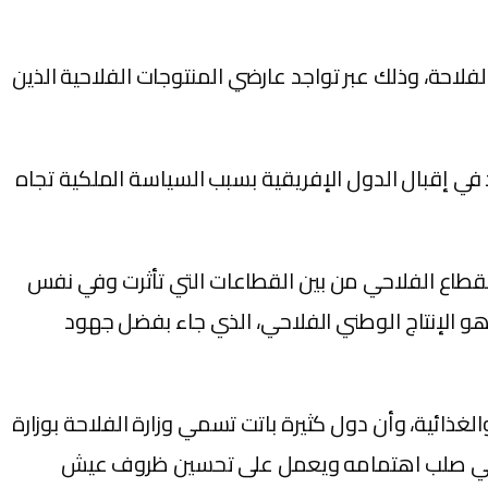
ة، وذلك عبر تواجد عارضي المنتوجات الفلاحية الذين
عالميا، حيث يضم سنويا عارضين من أكثر من 60 بلدا، مع تسجيل ازدياد في إقبال الدول الإفريقية بسبب السياسة الملكية تجاه
ت بجفاف مطول، فكان القطاع الفلاحي من بين القطاعات التي تأثرت وفي نفس
هو الإنتاج الوطني الفلاحي، الذي جاء بفضل جهود
ائية، وأن دول كثيرة باتت تسمي وزارة الفلاحة بوزارة
نسان في صلب اهتمامه ويعمل على تحسين ظروف عيش