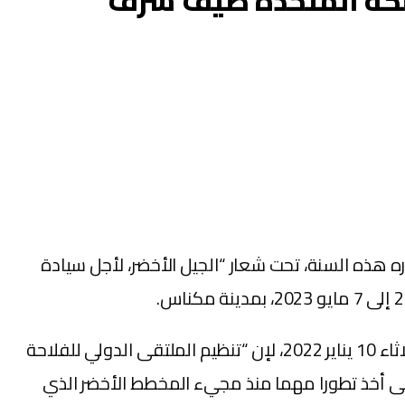
ملكة المتحدة ضيف شرف
ره هذه السنة، تحت شعار “الجيل الأخضر، لأجل سيادة
وأوضح محمد صديقي، وزير الفلاحة والصيد البحري والتنمية القروية والمياه والغابات، خلال ندوة صحفية، امس الثلاثاء 10 يناير 2022، لإن “تنظيم الملتقى الدولي للفلاحة
تقى أخذ تطورا مهما منذ مجيء المخطط الأخضر الذي