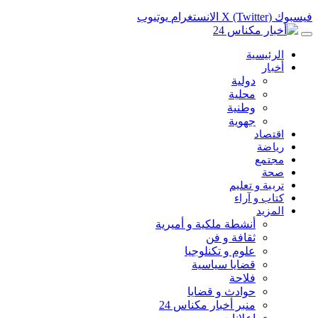
فيسبوك
X (Twitter)
الانستغرام
يوتيوب
الرئيسية
أخبار
دولية
محلية
وطنية
جهوية
اقتصاد
رياضة
مجتمع
صحة
تربية و تعليم
كتاب و آراء
المزيد
أنشطة ملكية و أميرية
ثقافة و فن
علوم و تكنلوجيا
قضايا سياسية
فلاحة
حوادث و قضايا
منبر أخبار مكناس 24