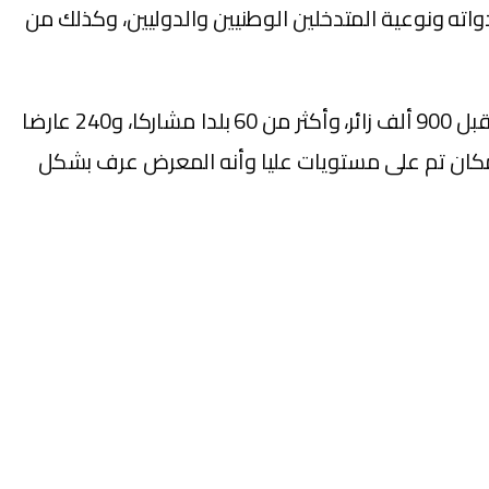
اء برامج ندواته ونوعية المتدخلين الوطنيين والدوليين، وكذلك من
وبلغت النسخة الأخيرة من معرض الفلاحة، وفق الشامي، 850 ألف زائر، في حين ترتقب الدورة الخامسة عشر أن تستقبل 900 ألف زائر، وأكثر من 60 بلدا مشاركا، و240 عارضا
المكان تم على مستويات عليا وأنه المعرض عرف بشكل