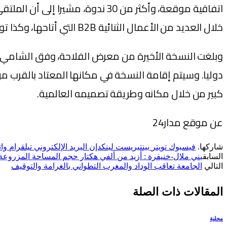
اتفاقية موقعة، وأكثر من 30 ندوة
خلال العديد من الأعمال الثنائية B2B التي أتاحها، وكذا توقيع عدد من الاتفاقيات والشراكات.
دوليا. وسيتم إقامة النسخة في مكانها المعتاد بالقرب 
كبير من خلال مكانه وطريقة تصميمه العالمية.
عن موقع مدار24
شاركها.
فيسبوك
تويتر
بينتيريست
لينكدإن
البريد الإلكتروني
تيلقرام
وا
السابق
بني ملال-خنيفرة : أزيد من ألفي هكتار حجم المساحة المزروعة
التالي
الجامعة تعاقب الوداد والمغرب التطواني بالغرامة والتوقيف
المقالات
ذات الصلة
محلية