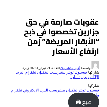
عقوبات صارمة في حق
جزارين تخصصوا في ذبح
“الأبقار المريضة” زمن
ارتفاع الأسعار
بواسطة
أخبار مكناس 24
الثلاثاء، 21 فبراير 2023
3
زيارة
شاركها
فيسبوك
تويتر
بينتيريست
لينكدإن
تيلقرام
البريد
الإلكتروني
واتساب
شاركها
فيسبوك
تويتر
لينكدإن
بينتيريست
البريد الإلكتروني
تيلقرام
واتساب
طبع 🖨