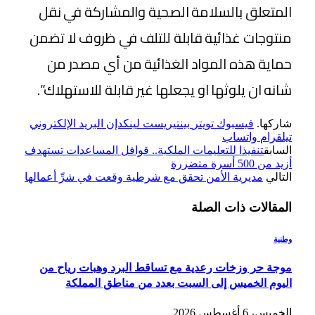
المتعلق بالسلامة الصحية والمشاركة في نقل
منتوجات غذائية قابلة للتلف في ظروف لا تضمن
حماية هذه المواد الغذائية من أي مصدر من
شانه ان يلوثها او يجعلها غير قابلة للاستهلاك”.
شاركها.
فيسبوك
تويتر
بينتيريست
لينكدإن
البريد الإلكتروني
تيلقرام
واتساب
السابق
تنفيذا للتعليمات الملكية.. قوافل المساعدات تستهدف
أزيد من 500 أسرة متضررة
التالي
مديرية الأمن تحقق مع شرطية وقعت في شرِّ أعمالها
المقالات
ذات الصلة
وطنية
موجة حر وزخات رعدية مع تساقط البرد وهبات رياح من
اليوم الخميس إلى السبت بعدد من مناطق المملكة
الخميس، 6 أغسطس 2026