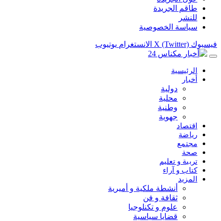
طاقم الجريدة
للنشر
سياسة الخصوصية
فيسبوك
X (Twitter)
الانستغرام
يوتيوب
الرئيسية
أخبار
دولية
محلية
وطنية
جهوية
اقتصاد
رياضة
مجتمع
صحة
تربية و تعليم
كتاب و آراء
المزيد
أنشطة ملكية و أميرية
ثقافة و فن
علوم و تكنلوجيا
قضايا سياسية