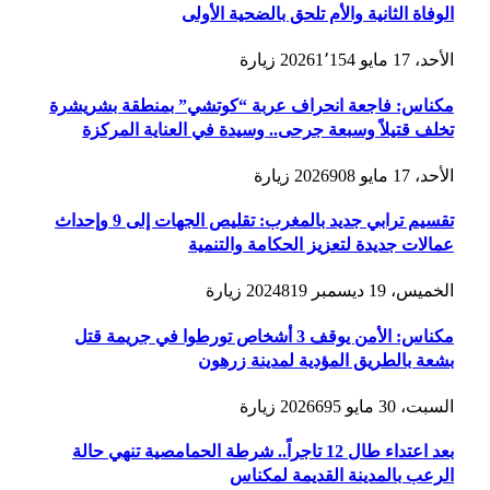
الوفاة الثانية والأم تلحق بالضحية الأولى
الأحد، 17 مايو 2026
1٬154
زيارة
مكناس: فاجعة انحراف عربة “كوتشي” بمنطقة بشريشرة
تخلف قتيلاً وسبعة جرحى.. وسيدة في العناية المركزة
الأحد، 17 مايو 2026
908
زيارة
تقسيم ترابي جديد بالمغرب: تقليص الجهات إلى 9 وإحداث
عمالات جديدة لتعزيز الحكامة والتنمية
الخميس، 19 ديسمبر 2024
819
زيارة
مكناس: الأمن يوقف 3 أشخاص تورطوا في جريمة قتل
بشعة بالطريق المؤدية لمدينة زرهون
السبت، 30 مايو 2026
695
زيارة
بعد اعتداء طال 12 تاجراً.. شرطة الحمامصية تنهي حالة
الرعب بالمدينة القديمة لمكناس