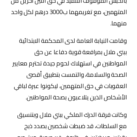
بالحبس الموقوف التنفيذ في حق اثنين اخرين من
المتهمين، مع تغريمهما ب3000 درهم لكل واحد
منهما.
وقامت النيابة العامة لدى المحكمة الابتدائية
ببني ملال بمرافعة قوية دفاعا عن حق
المواطنين في استهلاك لحوم جيدة تحترم معايير
الصحة والسلامة، والتمست بتطبيق أقصى
العقوبات في حق المتهمين، ليكونوا عبرة لباقي
الأشخاص الذين يتلاعبون بصحة المواطنين.
وكانت فرقة الدرك الملكي ببني ملال وبتنسيق
مع السلطات، قد ضبطت شخصين بصدد ذبح