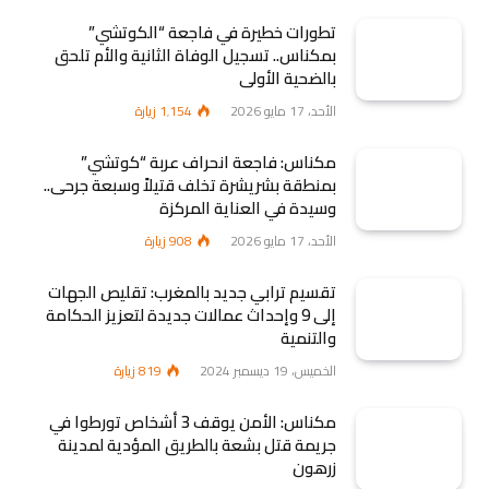
تطورات خطيرة في فاجعة “الكوتشي”
بمكناس.. تسجيل الوفاة الثانية والأم تلحق
بالضحية الأولى
الأحد، 17 مايو 2026
1٬154
زيارة
مكناس: فاجعة انحراف عربة “كوتشي”
بمنطقة بشريشرة تخلف قتيلاً وسبعة جرحى..
وسيدة في العناية المركزة
الأحد، 17 مايو 2026
908
زيارة
تقسيم ترابي جديد بالمغرب: تقليص الجهات
إلى 9 وإحداث عمالات جديدة لتعزيز الحكامة
والتنمية
الخميس، 19 ديسمبر 2024
819
زيارة
مكناس: الأمن يوقف 3 أشخاص تورطوا في
جريمة قتل بشعة بالطريق المؤدية لمدينة
زرهون