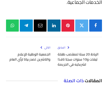
الخدمات الجماعية.
فيسبوك
تويتر
بينتيريست
لينكدإن
البريد
تيلقرام
واتساب
الإلكتروني
السابق
التالي
الرباط: 20 سنة لمغتصب طفلة
الجمعية الوطنية للإعلام
تيفلت و10 سنوات سجنا نافذا
والناشرين تصدر بيانا لرأي العام
لشريكيه في الجريمة
المقالات
ذات الصلة