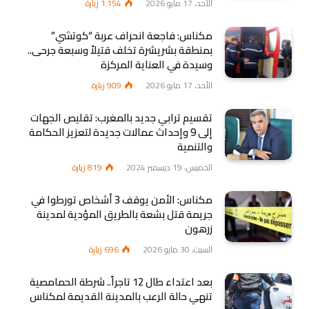
الأحد، 17 مايو 2026
1٬154
زيارة
مكناس: فاجعة انحراف عربة “كوتشي”
بمنطقة بشريشرة تخلف قتيلاً وسبعة جرحى..
وسيدة في العناية المركزة
الأحد، 17 مايو 2026
909
زيارة
تقسيم ترابي جديد بالمغرب: تقليص الجهات
إلى 9 وإحداث عمالات جديدة لتعزيز الحكامة
والتنمية
الخميس، 19 ديسمبر 2024
819
زيارة
مكناس: الأمن يوقف 3 أشخاص تورطوا في
جريمة قتل بشعة بالطريق المؤدية لمدينة
زرهون
السبت، 30 مايو 2026
696
زيارة
بعد اعتداء طال 12 تاجراً.. شرطة الحمامصية
تنهي حالة الرعب بالمدينة القديمة لمكناس