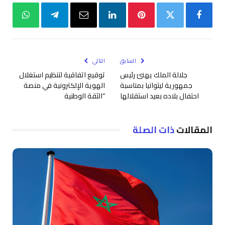
فيسبوك
تويتر
بينتيريست
لينكدإن
البريد
تيلقرام
واتساب
الإلكتروني
السابق
التالي
جلالة الملك يهنئ رئيس
توقيع اتفاقية لتنظيم استغلال
جمهورية ليتوانيا بمناسبة
الهوية الإلكترونية في منصة
احتفال بلاده بعيد استقلالها
“الثقة الوطنية
المقالات
ذات الصلة