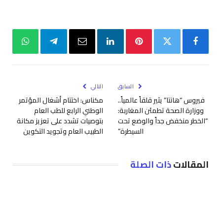
فيسبوك
تويتر
بينتيريست
لينكدإن
البريد
تيلقرام
واتساب
الإلكتروني
السابق
التالي
فيروس “هانتا” يثير قلقاً عالمياً..
مكناس: اختتام أشغال المؤتمر
ووزارة الصحة تطمئن المغاربة:
الوطني الرابع للطب العام
“الخطر منخفض جداً والوضع تحت
بتوصيات تشدد على تعزيز مكانة
السيطرة”
الطبيب العام وتجويد التكوين
المقالات
ذات الصلة