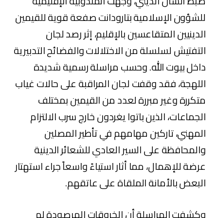
ضبط الشأن الديني، وجهت المندوبية الإقليمية
للشؤون الإسلامية بتارودانت صفعة قوية للقيمين
الدينيين المتقاعسين بالإقليم، إثر رصد لجان
التفتيش لسلسلة من الاختلالات والفضائح التدبيرية
داخل بيوت الله. وحسب مراسلة رسمية شديدة
اللهجة، فقد وقفت لجان المراقبة على حالات غياب
متكررة وغير مبررة لعدد من القيمين بمختلف
الجماعات، الذين باتوا يغردون خارج سرب الالتزام
المهني، تاركين مهامهم في تأطير المصلين
والمحافظة على السير العادي للشعائر الدينية
عرضة للإهمال، مما أثار استياءً واسعاً جراء استهتار
البعض بالأمانة الملقاة على عاتقهم.
وكشفت المراسلة أن الخروقات المرصودة لم