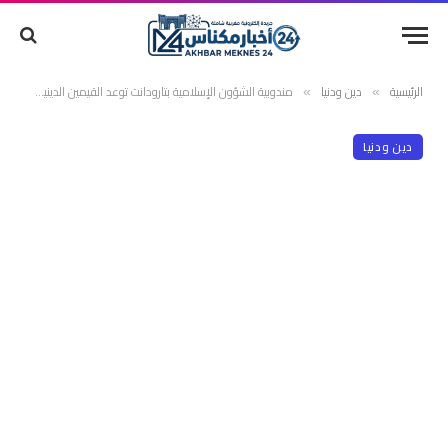
الرئيسية
دين ودنيا
مندوبية الشؤون الإسلامية بتارودانت توعد القيمين الدينيين المتقاعسين بعقوبات “وخيمة”
»
»
دين ودنيا