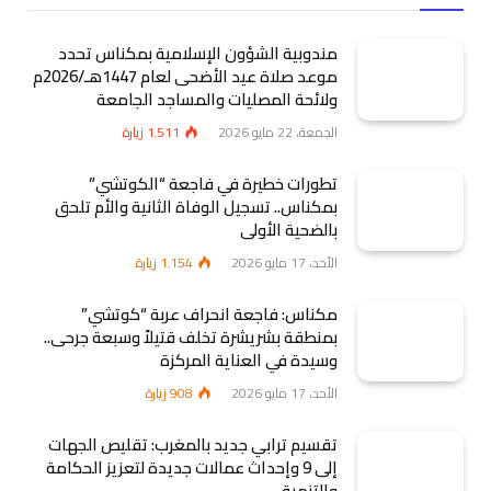
مندوبية الشؤون الإسلامية بمكناس تحدد
موعد صلاة عيد الأضحى لعام 1447هـ/2026م
ولائحة المصليات والمساجد الجامعة
الجمعة، 22 مايو 2026
1٬511
زيارة
تطورات خطيرة في فاجعة “الكوتشي”
بمكناس.. تسجيل الوفاة الثانية والأم تلحق
بالضحية الأولى
الأحد، 17 مايو 2026
1٬154
زيارة
مكناس: فاجعة انحراف عربة “كوتشي”
بمنطقة بشريشرة تخلف قتيلاً وسبعة جرحى..
وسيدة في العناية المركزة
الأحد، 17 مايو 2026
908
زيارة
تقسيم ترابي جديد بالمغرب: تقليص الجهات
إلى 9 وإحداث عمالات جديدة لتعزيز الحكامة
والتنمية