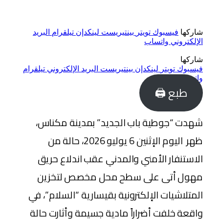
شاركها
فيسبوك
تويتر
بينتيريست
لينكدإن
تيلقرام
البريد
الإلكتروني
واتساب
شاركها
فيسبوك
تويتر
لينكدإن
بينتيريست
البريد الإلكتروني
تيلقرام
واتساب
طبع 🖨
شهدت “جوطية باب الجديد” بمدينة مكناس،
ظهر اليوم الإثنين 6 يوليو 2026، حالة من
الاستنفار الأمني والمدني عقب اندلاع حريق
مهول أتى على سطح محل مخصص لتخزين
المتلاشيات الإلكترونية بقيسارية “السلام”، في
واقعة خلفت أضراراً مادية جسيمة وأثارت حالة