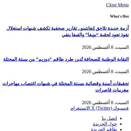
Close Menu
What's Hot
أزمة جديدة تلاحق إنفانتينو.. تقارير صحفية تكشف شبهات استغلال
نفوذ تعود لحقبة “يويفا” والفيفا ينفي
السبت، 8 أغسطس 2026
النقابة الوطنية للصحافة تُدين طرد طاقم “دوزيم” من سبتة المحتلة
السبت، 8 أغسطس 2026
تحقيقات أمنية وقضائية بسبتة المحتلة في شبهات اغتصاب مهاجرات
مغربيات قاصرات
السبت، 8 أغسطس 2026
فيسبوك
X (Twitter)
الانستغرام
اتصل بنا
حول الجريدة
طاقم الجريدة