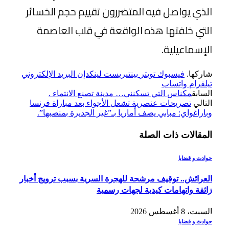
الذي يواصل فيه المتضررون تقييم حجم الخسائر
التي خلفتها هذه الواقعة في قلب العاصمة
الإسماعيلية.
شاركها.
فيسبوك
تويتر
بينتيريست
لينكدإن
البريد الإلكتروني
تيلقرام
واتساب
السابق
مكناس التي تسكنني… مدينة تصنع الانتماء .
التالي
تصريحات عنصرية تشعل الأجواء بعد مباراة فرنسا
وباراغواي: مبابي يصف أماريا بـ”غير الجديرة بمنصبها”.
المقالات
ذات الصلة
حوادث و قضايا
العرائش.. توقيف مرشحة للهجرة السرية بسبب ترويج أخبار
زائفة واتهامات كيدية لجهات رسمية
السبت، 8 أغسطس 2026
حوادث و قضايا