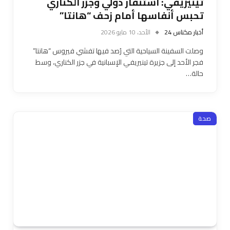
تينيريفي: استنفار دولي وجزر الكناري
تحبس أنفاسها أمام زحف “هانتا”
أخبار مكناس 24
الأحد، 10 مايو 2026
وصلت السفينة السياحية التي رُصد فيها تفشي فيروس “هانتا”
فجر الأحد إلى جزيرة تينيريفي الإسبانية في جزر الكناري، وسط
حالة…
صحة