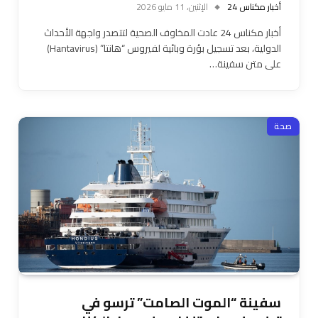
أخبار مكناس 24
الإثنين، 11 مايو 2026
أخبار مكناس 24 ​عادت المخاوف الصحية لتتصدر واجهة الأحداث
الدولية، بعد تسجيل بؤرة وبائية لفيروس “هانتا” (Hantavirus)
على متن سفينة…
صحة
سفينة “الموت الصامت” ترسو في