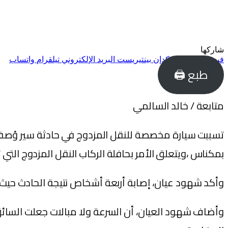
شاركها
فيسبوك
تويتر
لينكدإن
بينتيريست
البريد الإلكتروني
تيلقرام
واتساب
طبع 🖨
متابعة / خالد السالمي
بمكناس ،ويتعلق الأمر بحافلة الركاب النقل المزدوج التي 
وأكد شهود عيان، إصابة أربعة أشخاص نتيجة الحادث حي
وأضاف شهود العيان، أن السرعة ولا مبالات جعلت السائق لا