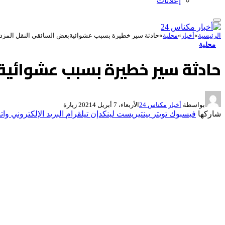
إعلانات
الرئيسية
»
أخبار
»
محلية
»
حادثة سير خطيرة بسبب عشوائيةبعض السائقي النقل المزد
محلية
حادثة سير خطيرة بسبب عشوائية
بواسطة
أخبار مكناس 24
الأربعاء، 7 أبريل 2021
4
زيارة
شاركها
فيسبوك
تويتر
بينتيريست
لينكدإن
تيلقرام
البريد الإلكتروني
وات