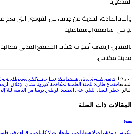
المذكورة.
وأعاد الحادث، الحديث من جديد ، عن الفوضى التي تعم مج
نواحي العاصمة الإسماعيلية.
بالمقابل، ارتفعت أصوات هيئات المجتمع المدني مطالبة
مدينة مكناس.
شاركها.
فيسبوك
تويتر
بينتيريست
لينكدإن
البريد الإلكتروني
تيلقرام
وا
السابق
اجتماع طارئ للجنة العلمية لمكافحة كورونا بشأن الإغلاق الرم
التالي
حظر التنقل الليلي على الصعيد الوطني يوميا من الثامنة ليلا إ
المقالات
ذات الصلة
محلية
مكناس : مؤشرات لا شعارات… وإنجازات لا كلمات… قراءة في فلسفة ا