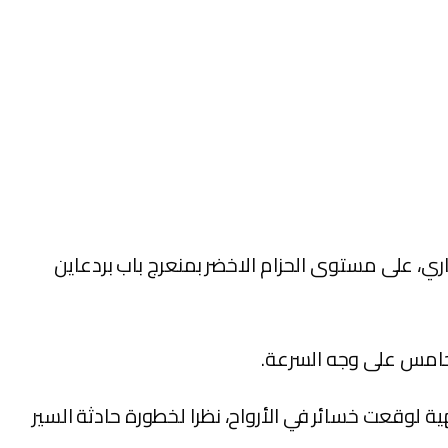
 المزدوج في حادثة سير وُصفت بالخطيرة، حوالي الساعة السابعة صباحا يوم 7 ابريل الجاري، على مستوى الحزام الاخضر بمنعرج باب بردعاين
خامس على وجه السرعة.
ية لوقعت خسائر في الأرواح، نظرا لخطورة حادثة السير