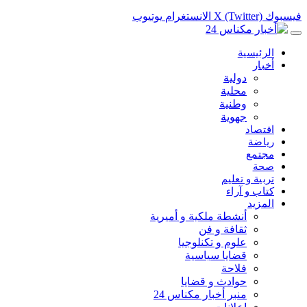
فيسبوك
X (Twitter)
الانستغرام
يوتيوب
الرئيسية
أخبار
دولية
محلية
وطنية
جهوية
اقتصاد
رياضة
مجتمع
صحة
تربية و تعليم
كتاب و آراء
المزيد
أنشطة ملكية و أميرية
ثقافة و فن
علوم و تكنلوجيا
قضايا سياسية
فلاحة
حوادث و قضايا
منبر أخبار مكناس 24