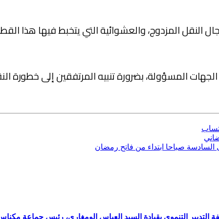
ال النقل المزدوج، والعشوائية التي يتخبط فيها هذا القط
 الجهات المسؤولة، بضرورة تنبيه المرتفقين إلى خطورة 
تساب
ضاني
لى السادسة صباحا ابتداء من فاتح رمضان
لتدبير التنموي بقيادة السيد العباس الومغاري، رئيس جماعة مكناس