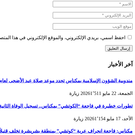
احفظ اسمي، بريدي الإلكتروني، والموقع الإلكتروني في هذا المتصف
آخر الأخبار
مندوبية الشؤون الإسلامية بمكناس تحدد موعد صلاة عيد الأضحى لعام 1447هـ/2026م ولائحة المصليات والمساجد الجامع
الجمعة، 22 مايو 2026
1٬511
زيارة
تطورات خطيرة في فاجعة “الكوتشي” بمكناس.. تسجيل الوفاة الثانية و
الأحد، 17 مايو 2026
1٬154
زيارة
مكناس: فاجعة انحراف عربة “كوتشي” بمنطقة بشريشرة تخلف قتيلاً 