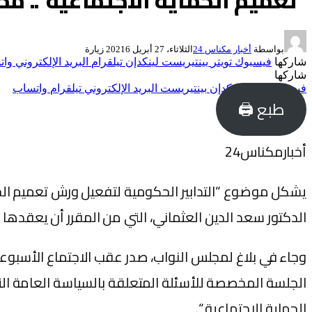
“تعميم الحماية الاجتماعية”.. 
بواسطة
أخبار مكناس 24
الثلاثاء، 27 أبريل 2021
6
زيارة
شاركها
فيسبوك
تويتر
بينتيريست
لينكدإن
تيلقرام
البريد الإلكتروني
وات
شاركها
فيسبوك
تويتر
لينكدإن
بينتيريست
البريد الإلكتروني
تيلقرام
واتساب
طبع 🖨
أخبارمكناس24
يشكل موضوع “التدابير الحكومية لتفعيل ورش تعميم الح
الدكتور سعد الدين العثماني، التي من المقرر أن يعقدها مجلس النوا
وجاء في بلاغ لمجلس النواب، صدر عقب الاجتماع الأسبو
الحماية الاجتماعية “.