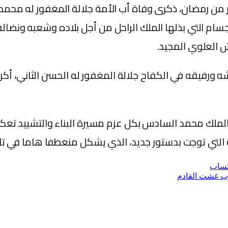
شر من رمضان، ذكرى وفاة أب الأمة جلالة المغفور له محم
سام التي بذلها الملك الراحل من أجل بلاده وشعبه ونضال
ش العلوي المجيد.
رشه ورفيقه في الكفاح جلالة المغفور له الحسن الثاني، أك
لملك محمد السادس بكل عزم مسيرة البناء والتشييد تعكسه
التي توجت بدستور جديد، الذي يشكل منعطفا هاما في تار
تساب
غرب غشت القادم