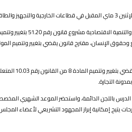
دن والسياحة.
كما أحال على لجنة 
الدرس باللجن الدائمة، واستحضر الموعد الشهري المخصص 
حات يتيح إمكانية إبراز المجهود التشريعي لأعضاء الم