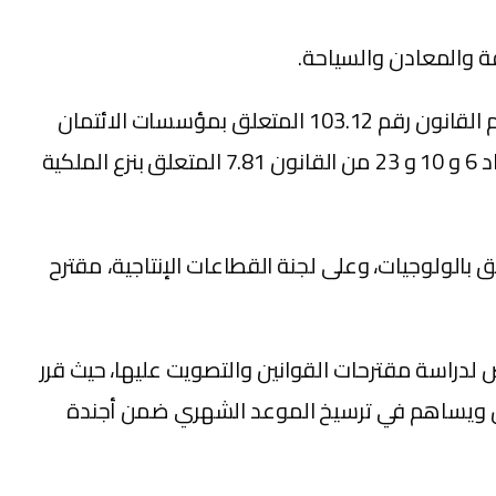
وبخصوص التشريع، اطلع المكتب وأحال على لجنة المالية والتنمية الاقتصادية مشروع قانون رقم 51.20 بتغيير وتتميم القانون رقم 103.12 المتعلق بمؤسسات الائتمان
والهيئات المعتبرة في حكمها، وعلى لجنة العدل والتشريع وحقوق الإنسان، مقترح قانون يقضي بتغيير وتتميم المواد 6 و 10 و 23 من القانون 7.81 المتعلق بنزع الملكية
القطاعات الاجتماعية، مقترح قانون يقضي بتغيير وتتميم المادة 8 من القانون رقم 10.03 المتعلق بالولوجيات، وعلى لجنة القطاعات الإنتاجية، مقترح
لدراسة مقترحات القوانين والتصويت عليها، حيث قرر
جلس ويساهم في ترسيخ الموعد الشهري ضمن أجندة