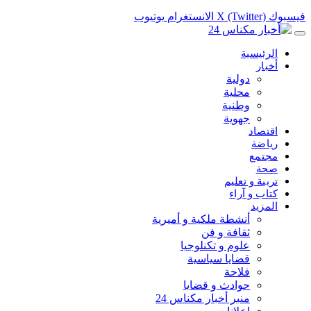
فيسبوك
X (Twitter)
الانستغرام
يوتيوب
الرئيسية
أخبار
دولية
محلية
وطنية
جهوية
اقتصاد
رياضة
مجتمع
صحة
تربية و تعليم
كتاب و آراء
المزيد
أنشطة ملكية و أميرية
ثقافة و فن
علوم و تكنلوجيا
قضايا سياسية
فلاحة
حوادث و قضايا
منبر أخبار مكناس 24