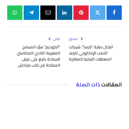
فيسبوك
تويتر
بينتيريست
لينكدإن
البريد
تيلقرام
واتساب
الإلكتروني
السابق
التالي
انتحال صفة “نارسا”: شبكات
“الكوديم” سيّد المسابح
النصب الإلكتروني تترصد
المغربية: النادي المكناسي
المعطيات البنكية للمغاربة
للسباحة يتربع على عرش
المملكة من قلب مراكش
المقالات
ذات الصلة