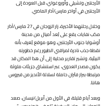
الأرجنتين وتشيلي وأوروغواي، قبل العودة إلى
الأرجنتين في أواخر مارس/آذار الماضي.
وخلال رحلتهما الأخيرة، زار الزوجان في 27 مارس/آذار
مكب نفايات يقع على بُعد أميال من مدينة
أوشوايا جنوب الأرجنتين، وهو موقع يُعرف بأنه
نقطة جذب نادرة لمراقبي الطيور رغم خطورته
البيئية. وتشير تقارير محلية إلى أن هذا المكان قد
يكون مصدر العدوى، عبر استنشاق جزيئات ملوثة
مرتبطة ببراز فئران حاملة لسلالة الأنديز من فيروس
هانتا.
وبعد أيام قليلة، في الأول من أبريل/نيسان، صعد
الزوجان إلى متن السفينة “إم في هونديوس”