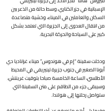
فيروس “هانتا” فجر الأحد إلى جزيرة تينيريفي
الإسبانية في جزر الكناري، وسط حالة من الذعر بين
السكان والعاملين في الميناء، وخشية متصاعدة
من انتقال العدوى إلى الجزيرة التي تعتمد بشكل
كبير على السياحة والحركة البحرية.
ودخلت سفينة “إم في هوندوس” ميناء غراناديا دي
أبونا الصغير في جنوب جزيرة تينيريفي في المحيط
الأطلسي‏، الساعة الخامسة صباحا بتوقيت غرينتش،
وسيبقى جزء من الطاقم على متن السفينة التي
ستواصل رحلتها إلى هولندا.
وفيما يلي أهم ما نعرفه عن آخر التطورات المتعلقة