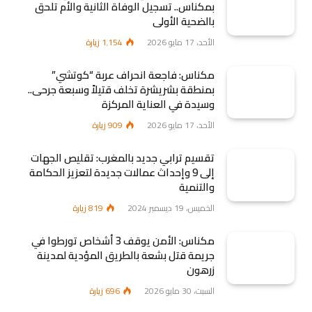
بمكناس.. تسجيل الوفاة الثانية والأم تلحق
بالضحية الأولى
الأحد، 17 مايو 2026
1٬154
زيارة
مكناس: فاجعة انحراف عربة “كوتشي”
بمنطقة بشريشرة تخلف قتيلاً وسبعة جرحى..
وسيدة في العناية المركزة
الأحد، 17 مايو 2026
909
زيارة
تقسيم ترابي جديد بالمغرب: تقليص الجهات
إلى 9 وإحداث عمالات جديدة لتعزيز الحكامة
والتنمية
الخميس، 19 ديسمبر 2024
819
زيارة
مكناس: الأمن يوقف 3 أشخاص تورطوا في
جريمة قتل بشعة بالطريق المؤدية لمدينة
زرهون
السبت، 30 مايو 2026
696
زيارة