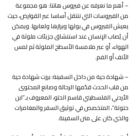
– أهم ما نعرفه عن فيروس هانتا: هو مجموعة
من الفيروسات التي تنتقل أساسا عبر القوارض، حيث
يعيش الفيروس في بولها وبرازها ولعابها. ويمكن
أن يُصاب الإنسان عند استنشاق جزيئات ملوثة في
الهواء، أو عبر ملامسة الأسطح الملوثة ثم لمس
الأنف أو الفم.
– شهادة حية من داخل السفينة:‏ برزت شهادة حية
من قلب الحدث قدّمها الرحالة وصانع المحتوى
الأردني الفلسطيني قاسم الحتو، المعروف بـ”ابن
حتوتة”، المتخصص في توثيق السفر والمغامرات
والذي كان على متن السفينة.