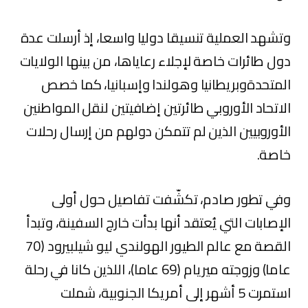
وتشهد العملية تنسيقا دوليا واسعا، إذ أرسلت عدة
دول طائرات خاصة لإجلاء رعاياها، من بينها الولايات
المتحدةوبريطانيا‏ وهولندا وإسبانيا، كما خصص
الاتحاد الأوروبي‏ طائرتين إضافيتين لنقل المواطنين
الأوروبيين الذين لم تتمكن دولهم من إرسال رحلات
خاصة.
وفي تطور صادم، تكشّفت تفاصيل حول أولى
الإصابات التي يُعتقد أنها بدأت خارج السفينة، وتبدأ
القصة مع عالم الطيور الهولندي ليو شيلبيرود (70
عاما) وزوجته ميريام (69 عاما)، اللذين كانا في رحلة
استمرت 5 أشهر إلى أمريكا الجنوبية‏، شملت