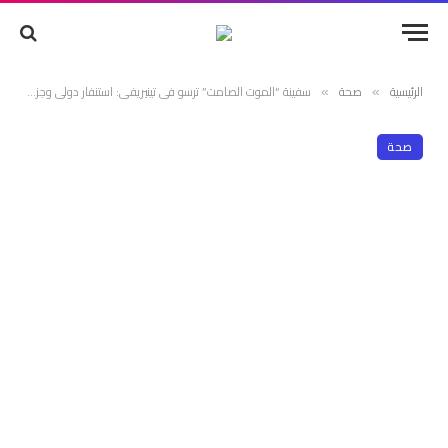
الرئيسية
صحة
سفينة “الموت الصامت” ترسو في تينيريفي: استنفار دولي وجزر الكناري تحبس أنفاسها أمام زحف “هانتا”
»
»
صحة