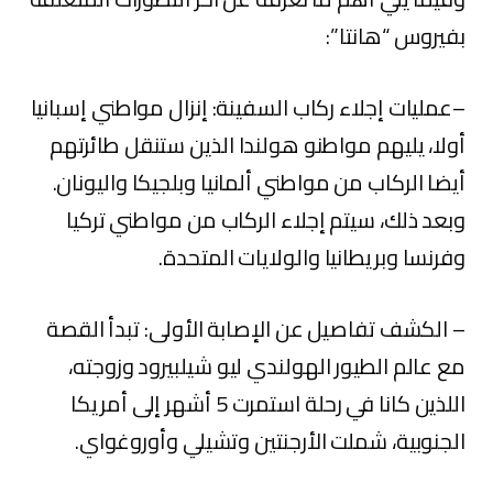
بفيروس “هانتا”:
–عمليات إجلاء ركاب السفينة:‏ إنزال مواطني إسبانيا
أولا، يليهم مواطنو ⁠⁠هولندا الذين ستنقل ⁠⁠طائرتهم
أيضا الركاب من مواطني ألمانيا وبلجيكا واليونان.
وبعد ‌‌ذلك، سيتم إجلاء الركاب من مواطني ‌‌تركيا
‌‌وفرنسا وبريطانيا والولايات المتحدة.
– الكشف تفاصيل عن الإصابة الأولى: تبدأ القصة
مع عالم الطيور الهولندي ليو شيلبيرود وزوجته،
اللذين كانا في رحلة استمرت 5 أشهر إلى أمريكا
الجنوبية، شملت الأرجنتين وتشيلي وأوروغواي.