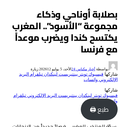
بصلابة أوناحي وذكاء
مجموعة “الأسود”.. المغرب
يكتسح كندا ويضرب موعداً
مع فرنسا
بواسطة
أخبار مكناس 24
الأحد، 5 يوليو 2026
12
زيارة
شاركها
فيسبوك
تويتر
بينتيريست
لينكدإن
تيلقرام
البريد
الإلكتروني
واتساب
شاركها
فيسبوك
تويتر
لينكدإن
بينتيريست
البريد الإلكتروني
تيلقرام
واتساب
طبع 🖨
سطّر المنتخب المغربي فصلاً جديداً من الإنجازات