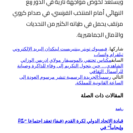
ويستعد لخوض مواجهة نارية في الدور ربع
النهائي أمام المنتخب الفرنسي، في صدام كروي
مرتقب يحمل في طياته الكثير من التحديات
والآمال الجماهيرية.
شاركها.
فيسبوك
تويتر
بينتيريست
لينكدإن
البريد الإلكتروني
تيلقرام
واتساب
السابق
مكناس تحتفي بالموسيقار مولاي إدريس الوزاني
الشاهدي… حين يتحول التكريم إلى وفاء للذاكرة وصيانة
للرأسمال الثقافي
التالي
رسمياً:الجريدة الرسمية تنشر مرسوم العودة إلى
الساعة القانونية للمملكة.
المقالات
ذات الصلة
رياضة
قيادة الاتحاد الدولي لكرة القدم (فيفا) تعقد اجتماعا “بنّاءً
وإيجابياً” في