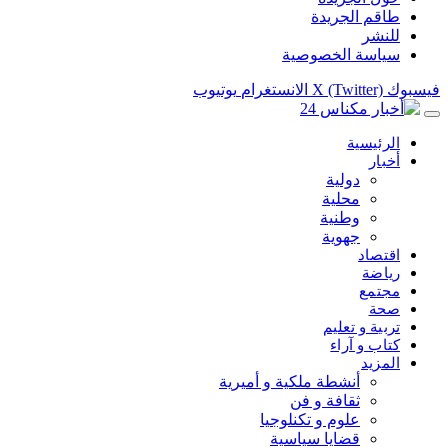
طاقم الجريدة
للنشر
سياسة الخصوصية
فيسبوك
X (Twitter)
الانستغرام
يوتيوب
الرئيسية
أخبار
دولية
محلية
وطنية
جهوية
اقتصاد
رياضة
مجتمع
صحة
تربية و تعليم
كتاب و آراء
المزيد
أنشطة ملكية و أميرية
ثقافة و فن
علوم و تكنلوجيا
قضايا سياسية