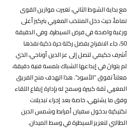
​مع بداية الشوط الثاني، تغيرت موازين القوى
تماماً، حيث دخل المنتخب المغربي بتركيز أعلى
ورغبة واضحة في فرض السيطرة. وفي الدقيقة
50، جاء الانفراج بفضل ركلة حرة ذكية نفذها
أشرف حكيمي لتصل إلى عز الدين أوناحي، الذي
لم يتوانَ في إيداعها الشباك بلمسة فنية دقيقة،
معلناً تفوق “الأسود”. هذا الهدف منح الفريق
المغربي ثقة كبيرة وسمح له بإدارة إيقاع اللقاء
وفق ما يشتهي، خاصة بعد إجراء تبديلات
تكتيكية بدخول سفيان أمرابط وشمس الدين
الطالبي لتعزيز السيطرة في وسط الميدان.