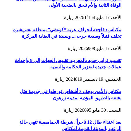
الوفاة الثانية والأم تلحق بالضحية الأولى
الأحد، 17 مايو 2026
1٬154
زيارة
مكناس: فاجعة انحراف عربة “كوتشي” بمنطقة بشريشرة
تخلف قتيلاً وسبعة جرحى.. وسيدة في العناية المركزة
الأحد، 17 مايو 2026
908
زيارة
تقسيم ترابي جديد بالمغرب: تقليص الجهات إلى 9 وإحداث
عمالات جديدة لتعزيز الحكامة والتنمية
الخميس، 19 ديسمبر 2024
819
زيارة
مكناس: الأمن يوقف 3 أشخاص تورطوا في جريمة قتل
بشعة بالطريق المؤدية لمدينة زرهون
السبت، 30 مايو 2026
695
زيارة
بعد اعتداء طال 12 تاجراً.. شرطة الحمامصية تنهي حالة
الرعب بالمدينة القديمة لمكناس