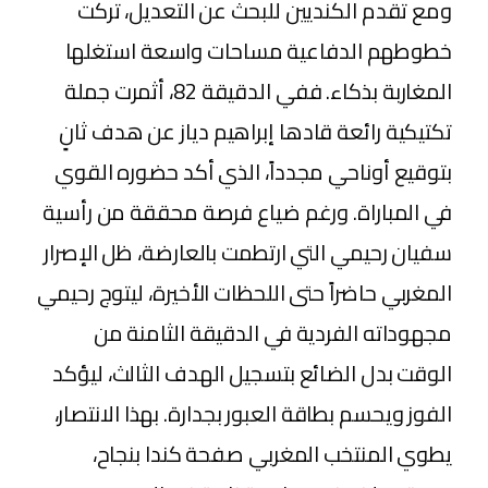
​ومع تقدم الكنديين للبحث عن التعديل، تركت
خطوطهم الدفاعية مساحات واسعة استغلها
المغاربة بذكاء. ففي الدقيقة 82، أثمرت جملة
تكتيكية رائعة قادها إبراهيم دياز عن هدف ثانٍ
بتوقيع أوناحي مجدداً، الذي أكد حضوره القوي
في المباراة. ورغم ضياع فرصة محققة من رأسية
سفيان رحيمي التي ارتطمت بالعارضة، ظل الإصرار
المغربي حاضراً حتى اللحظات الأخيرة، ليتوج رحيمي
مجهوداته الفردية في الدقيقة الثامنة من
الوقت بدل الضائع بتسجيل الهدف الثالث، ليؤكد
الفوز ويحسم بطاقة العبور بجدارة. بهذا الانتصار،
يطوي المنتخب المغربي صفحة كندا بنجاح،