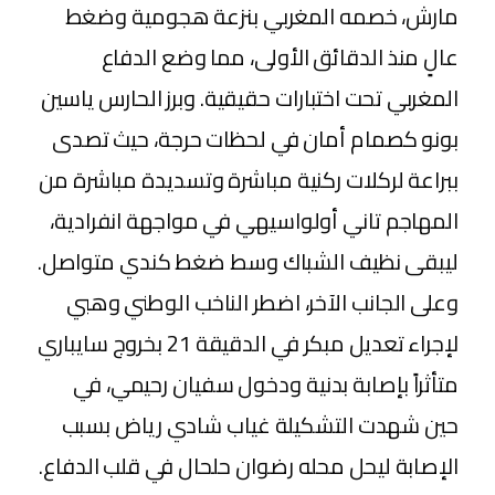
مارش، خصمه المغربي بنزعة هجومية وضغط
عالٍ منذ الدقائق الأولى، مما وضع الدفاع
المغربي تحت اختبارات حقيقية. وبرز الحارس ياسين
بونو كصمام أمان في لحظات حرجة، حيث تصدى
ببراعة لركلات ركنية مباشرة وتسديدة مباشرة من
المهاجم تاني أولواسيهي في مواجهة انفرادية،
ليبقى نظيف الشباك وسط ضغط كندي متواصل.
وعلى الجانب الآخر، اضطر الناخب الوطني وهبي
لإجراء تعديل مبكر في الدقيقة 21 بخروج سايباري
متأثراً بإصابة بدنية ودخول سفيان رحيمي، في
حين شهدت التشكيلة غياب شادي رياض بسبب
الإصابة ليحل محله رضوان حلحال في قلب الدفاع.