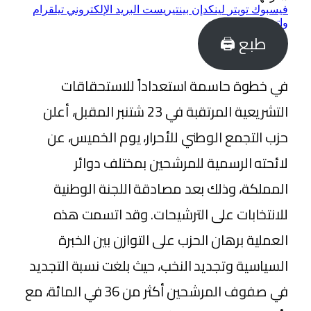
فيسبوك
تويتر
لينكدإن
بينتيريست
البريد الإلكتروني
تيلقرام
واتساب
طبع 🖨
في خطوة حاسمة استعداداً للاستحقاقات
التشريعية المرتقبة في 23 شتنبر المقبل، أعلن
حزب التجمع الوطني للأحرار، يوم الخميس، عن
لائحته الرسمية للمرشحين بمختلف دوائر
المملكة، وذلك بعد مصادقة اللجنة الوطنية
للانتخابات على الترشيحات. وقد اتسمت هذه
العملية برهان الحزب على التوازن بين الخبرة
السياسية وتجديد النخب، حيث بلغت نسبة التجديد
في صفوف المرشحين أكثر من 36 في المائة، مع