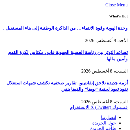
Close Menu
What's Hot
وحدة الهوية وقوة الانتماء… من الذاكرة الوطنية إلى بناء المستقبل .
الأحد، 9 أغسطس 2026
تصاعد التوتر بين رئاسة العصبة الجهوية فاس-مكناس لكرة القدم
وأمين مالها
السبت، 8 أغسطس 2026
أزمة جديدة تلاحق إنفانتينو.. تقارير صحفية تكشف شبهات استغلال
نفوذ تعود لحقبة “يويفا” والفيفا ينفي
السبت، 8 أغسطس 2026
فيسبوك
X (Twitter)
الانستغرام
اتصل بنا
حول الجريدة
طاقم الجريدة