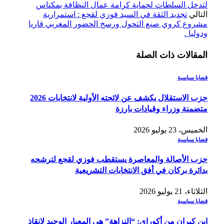
لتدخل السلطات لحماية كرامة عمال النظافة بمكناس
التالي
تجديد الثقة في السيد فوزي لقجع : استمرارية
مشروع كروي صنع التحول ورسخ الحضور المغربي قاريا
ودوليا .
المقالات
ذات الصلة
قضايا سياسية
حزب الاستقلال يكشف عن لائحته الأولية لانتخابات 2026
متضمنة وزراء وقيادات بارزة
الخميس، 23 يوليو 2026
قضايا سياسية
حزب الأصالة والمعاصرة يستقطب فوزي لقجع لترشحه
بدائرة بركان في أفق الانتخابات التشريعية
الثلاثاء، 21 يوليو 2026
قضايا سياسية
ابن كيران من أكوراي: “النزاهة” هي المعيار الوحيد لإنقاذ