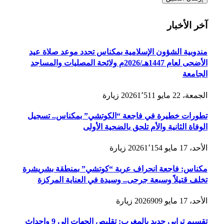
آخر الأخبار
مندوبية الشؤون الإسلامية بمكناس تحدد موعد صلاة عيد
الأضحى لعام 1447هـ/2026م ولائحة المصليات والمساجد
الجامعة
الجمعة، 22 مايو 2026
1٬511
زيارة
تطورات خطيرة في فاجعة “الكوتشي” بمكناس.. تسجيل
الوفاة الثانية والأم تلحق بالضحية الأولى
الأحد، 17 مايو 2026
1٬154
زيارة
مكناس: فاجعة انحراف عربة “كوتشي” بمنطقة بشريشرة
تخلف قتيلاً وسبعة جرحى.. وسيدة في العناية المركزة
الأحد، 17 مايو 2026
909
زيارة
تقسيم ترابي جديد بالمغرب: تقليص الجهات إلى 9 وإحداث