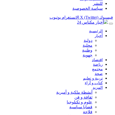
للنشر
سياسة الخصوصية
فيسبوك
X (Twitter)
الانستغرام
يوتيوب
الرئيسية
أخبار
دولية
محلية
وطنية
جهوية
اقتصاد
رياضة
مجتمع
صحة
تربية و تعليم
كتاب و آراء
المزيد
أنشطة ملكية و أميرية
ثقافة و فن
علوم و تكنلوجيا
قضايا سياسية
فلاحة