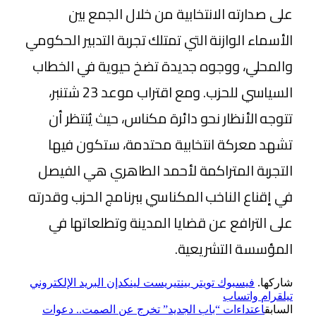
على صدارته الانتخابية من خلال الجمع بين
الأسماء الوازنة التي تمتلك تجربة التدبير الحكومي
والمحلي، ووجوه جديدة تضخ حيوية في الخطاب
السياسي للحزب. ومع اقتراب موعد 23 شتنبر،
تتوجه الأنظار نحو دائرة مكناس، حيث يُنتظر أن
تشهد معركة انتخابية محتدمة، ستكون فيها
التجربة المتراكمة لأحمد الطاهري هي الفيصل
في إقناع الناخب المكناسي ببرنامج الحزب وقدرته
على الترافع عن قضايا المدينة وتطلعاتها في
المؤسسة التشريعية.
شاركها.
فيسبوك
تويتر
بينتيريست
لينكدإن
البريد الإلكتروني
تيلقرام
واتساب
السابق
اعتداءات “باب الجديد” تخرج عن الصمت.. دعوات